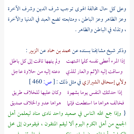
وعلى كل حال مخالفة الهوى توجب شرف الدين وشرف الآخرة
وعز الظاهر وعز الباطن ، ومتابعته تضع العبد في الدنيا والآخرة
، وتذله في الباطن والظاهر .
وذكر شيخ مشايخنا بسنده عن
محمد بن حماد
عن
الزبير
:
إذا المرء أعطى نفسه كلما اشتهت ولم ينهها تاقت إلى كل باطل
وساقت إليه الإثم والعار للذي دعته إليه من حلاوة عاجل
ولأبي إسحاق الشيرازي
في مثل ذلك :
[
ص:
460 ]
إذا حدثتك النفس يوما بشهوة وكان عليها للخلاف طريق
فخالف هواها ما استطعت فإنما هواها عدو والخلاف صديق
{
وإذا جمع الله الناس في صعيد واحد نادى مناد ليعلمن أهل
الجمع من أهل الكرم اليوم ألا ليقم المتقون ، فيقومون إلى محل