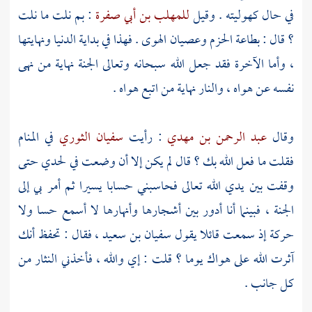
في حال كهوليته . وقيل
للمهلب بن أبي صفرة
: بم نلت ما نلت
؟ قال : بطاعة الحزم وعصيان الهوى . فهذا في بداية الدنيا ونهايتها
، وأما الآخرة فقد جعل الله سبحانه وتعالى الجنة نهاية من نهى
نفسه عن هواه ، والنار نهاية من اتبع هواه .
وقال
عبد الرحمن بن مهدي
: رأيت
سفيان الثوري
في المنام
فقلت ما فعل الله بك ؟ قال لم يكن إلا أن وضعت في لحدي حتى
وقفت بين يدي الله تعالى فحاسبني حسابا يسيرا ثم أمر بي إلى
الجنة ، فبينما أنا أدور بين أشجارها وأنهارها لا أسمع حسا ولا
حركة إذ سمعت قائلا يقول
سفيان بن سعيد
، فقال : تحفظ أنك
آثرت الله على هواك يوما ؟ قلت : إي والله ، فأخذني النثار من
كل جانب .