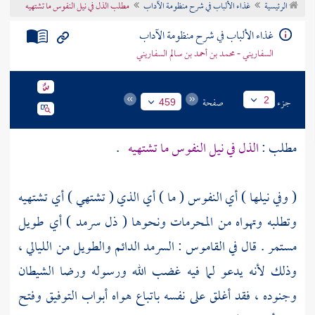
الرئيسية
غذاء الألباب في شرح منظومة الآداب
مطلب الذل في نيل النفوس ما تشتهيه
تراجم الأعلام
غذاء الألباب في شرح منظومة الآداب
السفاريني - محمد بن أحمد بن سالم السفاريني
جزء
صفحة
2
459
مطلب :
الذل في نيل النفوس ما تشتهيه
.
( وفي نيلها ) أي النفوس ( ما ) أي الذي ( تشتهي ) أي تشتهيه
وتطلبه وتهواه من المحرمات ونحوها ( ذل سرمد ) أي طويل
مستمر . قال في القاموس : السرمد الدائم والطويل من الليالي ،
وذلك لأنه يدعو لما فيه غضب الله ورسوله ورضا الشيطان
وجنوده ، فقد أغلق على نفسه باتباع هواه أبواب التوفيق وفتح