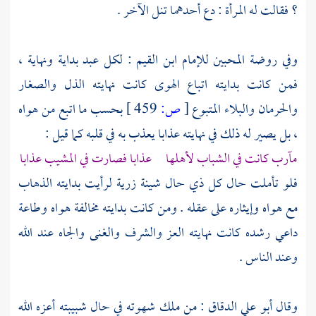
؟ فقالت له المرأة : دع أحدهما تنل الآخر .
وفي روضة المحبين للإمام
ابن القيم
: لكل عبد بداية ونهاية ،
فمن كانت بدايته اتباع الهوى كانت نهايته الذل والصغار
والحرمان والبلاء المتبوع
[
ص:
459 ]
بحسب ما اتبع من هواه
، بل يصير له ذلك في نهايته عذابا يعذب به في قلبه كما قيل :
مآرب كانت في الشباب لأهلها عذابا فصارت في المشيب عذابا
فلو تأملت حال كل ذي حال شينة زرية لرأيت بدايته الذهاب
مع هواه وإيثاره على عقله . ومن كانت بدايته مخالفة هواه وطاعة
داعي رشده كانت نهايته العز والشرف والغنى والجاه عند الله
وعند الناس .
وقال
أبو علي الدقاق
: من ملك شهوته في حال شبيبته أعزه الله