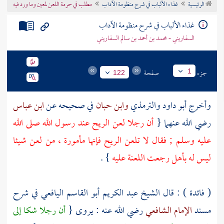
الرئيسية
غذاء الألباب في شرح منظومة الآداب
مطلب في حرمة اللعن لمعين وما ورد فيه
تراجم الأعلام
غذاء الألباب في شرح منظومة الآداب
السفاريني - محمد بن أحمد بن سالم السفاريني
جزء
صفحة
1
122
وأخرج
أبو داود
والترمذي
وابن حبان
في صحيحه عن
ابن عباس
رضي الله عنهما {
أن رجلا لعن الريح عند رسول الله صلى الله
عليه وسلم ; فقال لا تلعن الريح فإنها مأمورة ، من لعن شيئا
ليس له بأهل رجعت اللعنة عليه
} .
( فائدة ) : قال
الشيخ عبد الكريم أبو القاسم اليافعي
في شرح
مسند
الإمام الشافعي
رضي الله عنه : يروى {
أن رجلا شكا إلى