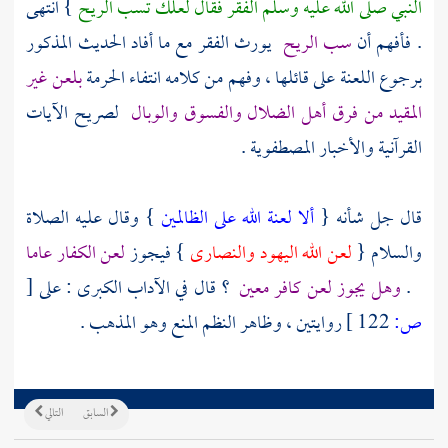
النبي صلى الله عليه وسلم الفقر فقال لعلك تسب الريح
} انتهى
. فأفهم أن
سب الريح
يورث الفقر مع ما أفاد الحديث المذكور
برجوع اللعنة على قائلها ، وفهم من كلامه انتفاء الحرمة
بلعن غير
المقيد من فرق أهل الضلال والفسوق والوبال
لصريح الآيات
القرآنية والأخبار المصطفوية .
قال جل شأنه {
ألا لعنة الله على الظالمين
} وقال عليه الصلاة
والسلام {
لعن الله
اليهود
والنصارى
} فيجوز
لعن الكفار عاما
.
وهل يجوز لعن كافر معين
؟ قال في الآداب الكبرى : على
[
ص:
122 ]
روايتين ، وظاهر النظم المنع وهو المذهب .
السابق
التالي