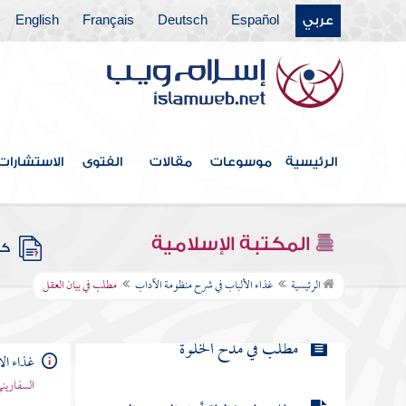
مطلب في فضل العزلة عن الناس
عربي
Español
Deutsch
Français
English
مطلب ذكر الأخبار الواردة في العزلة
مطلب في ملازمة البيوت عند الفتنة
الرئيسية
موسوعات
مقالات
الفتوى
الاستشارات
مطلب خير جليس المرء كتب تفيده
علوما
المكتبة الإسلامية
كتب
مطلب في بيان العقل
الرئيسية
غذاء الألباب في شرح منظومة الآداب
مطلب في بيان العقل
مطلب في مدح الخلوة
غذاء ال
السفاريني