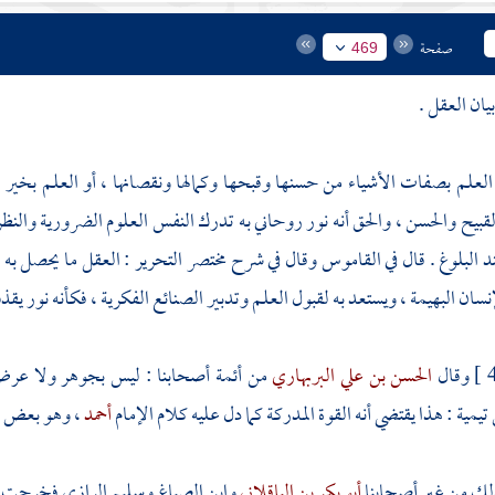
صفحة
469
يان العقل .
لعلم بصفات الأشياء من حسنها وقبحها وكمالها ونقصانها ، أو العلم بخير ال
القبيح والحسن ، والحق أنه نور روحاني به تدرك النفس العلوم الضرورية والنظرية
 البلوغ . قال في القاموس وقال في شرح مختصر التحرير : العقل ما يحصل به ا
إنسان البهيمة ، ويستعد به لقبول العلم وتدبير الصنائع الفكرية ، فكأنه نور 
وقال
الحسن بن علي البربهاري
من أئمة أصحابنا : ليس بجوهر ولا عرض 
 تيمية
: هذا يقتضي أنه القوة المدركة كما دل عليه كلام الإمام
أحمد
، وهو بعض ال
ذلك من غير أصحابنا
أبو بكر بن الباقلاني
وابن الصياغ
وسليم الرازي
فخرجت الع