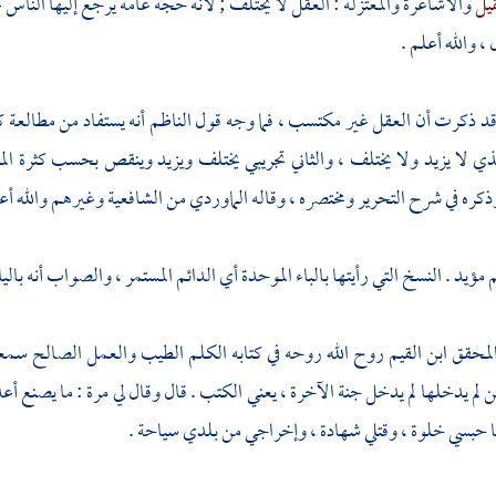
قيل
والأشاعرة
والمعتزلة
: العقل لا يختلف ; لأنه حجة عامة يرجع إليها الناس 
، والله أعلم .
د ذكرت أن العقل غير مكتسب ، فما وجه قول الناظم أنه يستفاد من مطالعة 
ي لا يزيد ولا يختلف ، والثاني تجريبي يختلف ويزيد وينقص بحسب كثرة الم
وذكره في شرح التحرير ومختصره ، وقاله
الماوردي
من الشافعية وغيرهم والله أعل
مؤيد . النسخ التي رأيتها بالباء الموحدة أي الدائم المستمر ، والصواب أنه بالياء 
المحقق
ابن القيم
روح الله روحه في كتابه الكلم الطيب والعمل الصالح س
من لم يدخلها لم يدخل جنة الآخرة ، يعني الكتب . قال وقال لي مرة : ما يصنع 
نا حبسي خلوة ، وقتلي شهادة ، وإخراجي من بلدي سياحة .