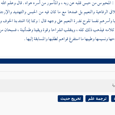
 : المحبوس من حبس قلبه عن ربه ، والمأسور من أسره هواه . قال وعلم الله
ق الرفاهية والنعيم بل ضدها مع ما كان فيه من الحبس والتهديد والإ
ا وأسرهم نفسا تلوح نضرة النعيم على وجهه قال : وكنا إذا اشتد بنا الخوف و
كلامه فيذهب ذلك كله ، وينقلب انشراحا وقوة ويقينا وطمأنينة ، فسبحان من أش
ها ونسيمها وطيبها ما استفرغ قواهم لطلبها والمسابقة إليها .
ية
ترجمة علم
تخريج حديث