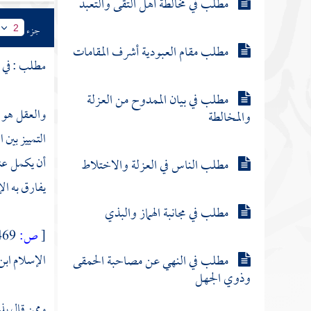
مطلب في مخالطة أهل التقى والتعبد
جزء
2
مطلب مقام العبودية أشرف المقامات
مطلب : في ب
مطلب في بيان الممدوح من العزلة
والعقل هو ا
والمخالطة
التمييز بين 
أن يكمل عند
مطلب الناس في العزلة والاختلاط
يفارق به ال
مطلب في مجانبة الهماز والبذي
[
ص:
469 ]
مطلب في النهي عن مصاحبة الحمقى
الإسلام
ابن
وذوي الجهل
وممن قال ب