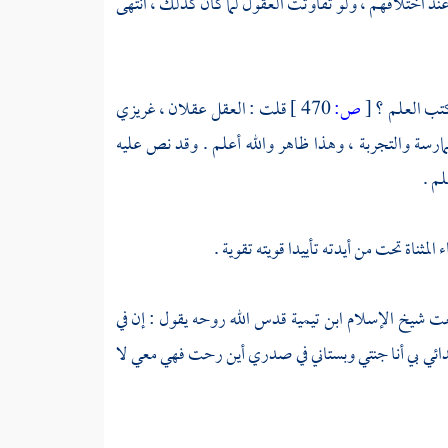
عند اختلافهم ، ولو تفاوتت العقول لما كان كذلك ، انتهى
كتب العلم ؟
[
ص:
470 ]
قلت : العقل عقلان ، غريزي
مارسة والتجربة ، وهذا ظاهر والله أعلم . وقد نص عليه
م .
المثناة تحت من أيدته تأييدا قويته تقوية .
معت شيخ الإسلام
ابن تيمية
قدس الله روحه يقول : إن في
أعدائي بي أنا جنتي وبستاني في صدري أين رحت فهي معي لا