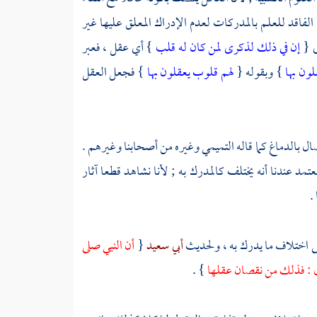
 الفاقد للعلم بالمدركات لعدم الإدراك المعلق عليها غير
ى {
إن في ذلك لذكرى لمن كان له قلب
} أي عقل ، فعبر
لون بها
} وبقوله {
لهم قلوب يعقلون بها
} فجعل العقل
ل بالدماغ كما قاله
التميمي
وغيره من أصحابنا وغيرهم .
عتمد عندنا أنه يختلف كالمدرك به ; لأنا نشاهد قطعا آثار
.
ى اختلاف ما يدرك به ، ولحديث
أبي سعيد
{
أن النبي صلى
ال : فذلك من نقصان عقلها
} .