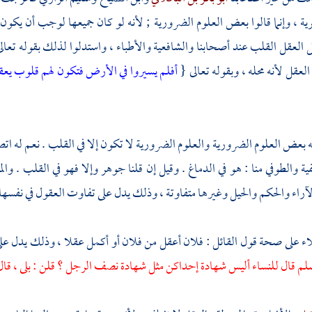
رية ، وإنما قالوا بعض العلوم الضرورية ; لأنه لو كان جميعها لوجب أن يكون
 العقل القلب عند أصحابنا والشافعية والأطباء ، واستدلوا لذلك بقوله تعال
لعقل لأنه محله ، وبقوله تعالى {
أفلم يسيروا في الأرض فتكون لهم قلوب يعق
ه بعض العلوم الضرورية والعلوم الضرورية لا تكون إلا في القلب . نعم له اتصا
ية
والطوفي
منا : هو في الدماغ . وقيل إن قلنا جوهر وإلا فهو في القلب . والم
لآراء والحكم والحيل وغيرها متفاوتة ، وذلك يدل على تفاوت العقول في نفسها 
اء على صحة قول القائل : فلان أعقل من فلان أو أكمل عقلا ، وذلك يدل عل
سلم قال للنساء أليس شهادة إحداكن مثل شهادة نصف الرجل ؟ قلن : بلى ، ق