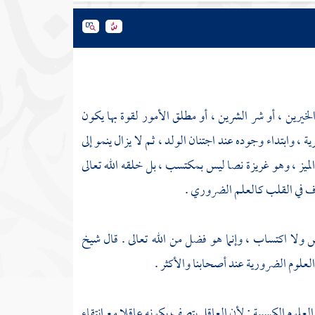
خيرين ، أو شر الشرين ، أو مطلق الأمور لقوة بها يكون
 ، وابتداء وجوده عند اجتنان الولد ، ثم لا يزال ينمو إلى
لميز ، وهو غريزة نصا ليس بمكتسب ، بل خلقه الله تعالى
يقذف في القلب كالعلم الضروري .
ولا اكتساب ، وإنما هو فضل من الله تعالى . قال شيخ
علوم الضرورية عند أصحابنا والأكثر .
لوم الكسبية ; لأن العاقل يتصف بكونه عاقلا مع انتقاء