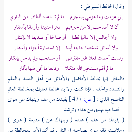
وقال الحافظ
السيوطي
:
إني عزمت وما عزمي بمنجزم ما لم تساعده ألطاف من الباري
أن لا أصاحب إلا من خبرتهم دهرا مديدا وأزمانا بأسفار
ولا أجالس إلا عالما فطنا أو صالحا أو صديقا لا بإكثار
ولا أسائل شخصا حاجة أبدا إلا استعارة أجزاء وأسفار
ولست أحدث فعلا غير مفترض أو مستحب ولم يدخل بإنكار
ما لم أقم مستخير الله متكلا وتابعا ما أتى فيها بآثار
فالعاقل إنما يخالط الأفاضل والأماثل من أهل التعبد والعلم
والتسدد والحلم . فإذا كنت ولا بد مخالطا فعليك بمخالطة العالم
الناصح الذي :
[
ص:
477 ]
يفيدك من علم وينهاك عن هوى
فصاحبه تهدى من هداه وترشد
( يفيدك من علم ) عنده ( وينهاك عن ) متابعة ( هوى )
وملابسته فإنه يهوي بصاحبه في النار . ثم أكد الأمر بمخالطة من