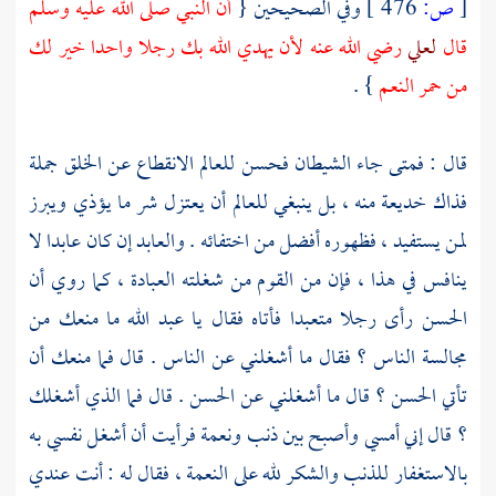
[
ص:
476 ]
وفي الصحيحين {
أن النبي صلى الله عليه وسلم
قال
لعلي
رضي الله عنه لأن يهدي الله بك رجلا واحدا خير لك
من حمر النعم
} .
قال : فمتى جاء الشيطان فحسن للعالم الانقطاع عن الخلق جملة
فذاك خديعة منه ، بل ينبغي للعالم أن يعتزل شر ما يؤذي ويبرز
لمن يستفيد ، فظهوره أفضل من اختفائه . والعابد إن كان عابدا لا
ينافس في هذا ، فإن من القوم من شغلته العبادة ، كما روي أن
الحسن
رأى رجلا متعبدا فأتاه فقال يا عبد الله ما منعك من
مجالسة الناس ؟ فقال ما أشغلني عن الناس . قال فما منعك أن
تأتي
الحسن
؟ قال ما أشغلني عن
الحسن
. قال فما الذي أشغلك
؟ قال إني أمسي وأصبح بين ذنب ونعمة فرأيت أن أشغل نفسي به
بالاستغفار للذنب والشكر لله على النعمة ، فقال له : أنت عندي