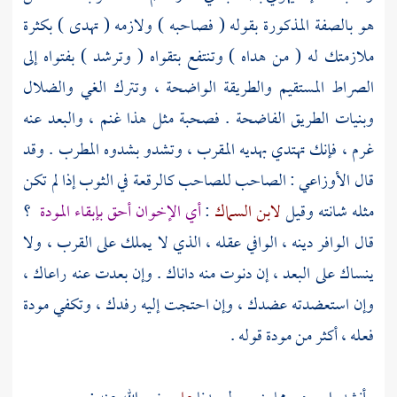
هو بالصفة المذكورة بقوله ( فصاحبه ) ولازمه ( تهدى ) بكثرة
ملازمتك له ( من هداه ) وتنتفع بتقواه ( وترشد ) بفتواه إلى
الصراط المستقيم والطريقة الواضحة ، وتترك الغي والضلال
وبنيات الطريق الفاضحة . فصحبة مثل هذا غنم ، والبعد عنه
غرم ، فإنك تهتدي بهديه المقرب ، وتشدو بشدوه المطرب . وقد
قال
الأوزاعي
: الصاحب للصاحب كالرقعة في الثوب إذا لم تكن
مثله شانته وقيل
لابن السماك
:
أي الإخوان أحق بإبقاء المودة
؟
قال الوافر دينه ، الوافي عقله ، الذي لا يملك على القرب ، ولا
ينساك على البعد ، إن دنوت منه داناك . وإن بعدت عنه راعاك ،
وإن استعضدته عضدك ، وإن احتجت إليه رفدك ، وتكفي مودة
فعله ، أكثر من مودة قوله .