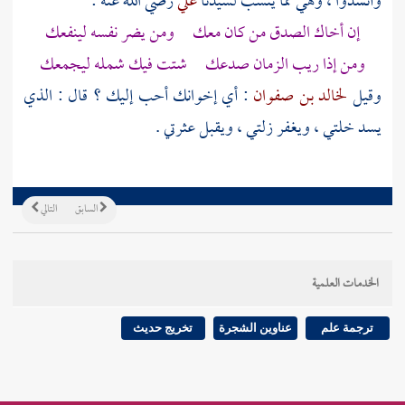
وأنشدوا ، وهي مما ينسب لسيدنا
علي
رضي الله عنه :
إن أخاك الصدق من كان معك ومن يضر نفسه لينفعك
ومن إذا ريب الزمان صدعك شتت فيك شمله ليجمعك
وقيل
لخالد بن صفوان
: أي إخوانك أحب إليك ؟ قال : الذي
يسد خلتي ، ويغفر زلتي ، ويقبل عثرتي .
السابق
التالي
الخدمات العلمية
ترجمة علم
عناوين الشجرة
تخريج حديث