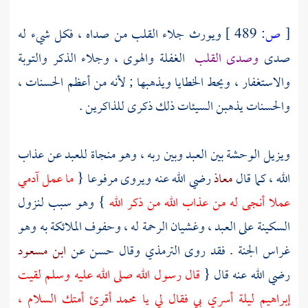
[
ص:
489 ]
ويورث جلاء القلب من صداه ، فكل شيء له
صدى
وصدى القلب
الغفلة والهوى ، وجلاء الذكر والتوبة
والاستغفار ، ويحط الخطايا ويذهبها ; لأنه من أعظم الحسنات ،
والحسنات يذهبن السيئات ذلك ذكرى للذاكرين .
ويزيل الوحشة بين العبد وبين ربه ، وهو منجاة للعبد عن عذاب
الله ، كما قال
معاذ
رضي الله عنه ويروى مرفوعا {
ما عمل آدمي
عملا أنجى له من عذاب الله من ذكر الله
} وهو سبب لنزول
السكينة على العبد ، وغشيان الرحمة له ، وحفوف الملائكة به وهو
غراس الجنة . فقد روى
الترمذي
وقال حسن عن
ابن مسعود
رضي الله عنه قال {
قال رسول الله صلى الله عليه وسلم لقيت
إبراهيم
ليلة أسري بي فقال لي يا
محمد
أقرئ أمتك السلام ،