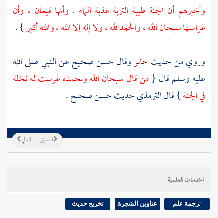
وأخبرهم أن الجنة طيبة التربة عذبة الماء ، وأنها قيعان ، وأن
غراسها سبحان الله ، والحمد لله ، ولا إله إلا الله ، والله أكبر
} .
وروي من حديث
جابر
وقال حسن صحيح عن النبي صلى الله
عليه وسلم قال {
من قال سبحان الله وبحمده غرست له نخلة
في الجنة
} قال
الترمذي
حديث حسن صحيح .
السابق
التالي
الخدمات العلمية
ترجمة علم
عناوين الشجرة
تخريج حديث