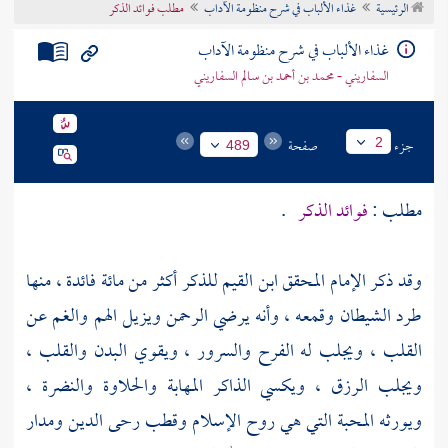
الرئيسية
غذاء الألباب في شرح منظومة الآداب
مطلب فوائد الذكر
تراجم الأعلام
غذاء الألباب في شرح منظومة الآداب
السفاريني - محمد بن أحمد بن سالم السفاريني
جزء
صفحة
2
489
مطلب :
فوائد الذكر
.
وقد ذكر الإمام المحقق
ابن القيم
للذكر أكثر من مائة فائدة ، منها
طرد الشيطان وقمعه ، وأنه يرضي الرحمن ويزيل الهم والغم عن
القلب ، ويجلب له الفرح والسرور ، ويقوي البدن والقلب ،
ويجلب الرزق ، ويكسي الذاكر المهابة والحلاوة والنضرة ،
ويورثه المحبة التي هي روح الإسلام وقطب رحى الدين ومدار