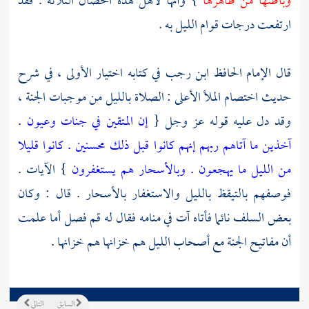
وباطنها من ظاهرها
} وأنها لأهل هذه الخصال الثلاثة . فقد
ارتفعت درجات قوام الليل به .
قال الإمام الحافظ
ابن رجب
في كتابه اختيار الأولى ، في شرح
حديث اختصام الملأ الأعلى : الصلاة بالليل من موجبات الجنة ،
وقد دل عليه قوله عز وجل {
إن المتقين في جنات وعيون .
آخذين ما آتاهم ربهم إنهم كانوا قبل ذلك محسنين . كانوا قليلا
من الليل ما يهجعون . وبالأسحار هم يستغفرون
} الآيات .
فوصفهم بالتيقظ بالليل والاستغفار بالأسحار . قال : وكان
بعض
السلف
نائما فأتاه آت في منامه فقال له قم فصل أما علمت
أن مفاتيح الجنة مع أصحاب الليل هم خزانها هم خزانها .
السابق
التالي