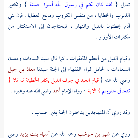
تعالى {
لقد كان لكم في رسول الله أسوة حسنة
} وتكفير
الذنوب والخطايا ، من منفس الكروب ومانح العطايا . فإن بني
آدم
يخطئون بالليل والنهار ، فيحتاجون إلى الاستكثار من
مكفرات الأوزار .
وقيام الليل من أعظم المكفرات ، كما قال سيد السادات ومعدن
السعادات ، لحامل لواء الفقهاء إلى الجنة سيدنا
معاذ بن جبل
رضي الله عنه {
قيام العبد في جوف الليل يكفر الخطيئة ثم تلا {
تتجافى جنوبهم
} الآية
} رواه الإمام
أحمد
رضي الله عنه وغيره .
وقد روي أن المتهجدين يدخلون الجنة بغير حساب .
روي عن
شهر بن حوشب
رحمه الله عن
أسماء بنت يزيد
رضي