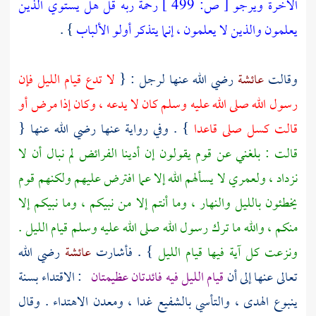
الآخرة ويرجو
[
ص:
499 ]
رحمة ربه قل هل يستوي الذين
يعلمون والذين لا يعلمون ، إنما يتذكر أولو الألباب
} .
وقالت
عائشة
رضي الله عنها لرجل : {
لا تدع قيام الليل فإن
رسول الله صلى الله عليه وسلم كان لا يدعه ، وكان إذا مرض أو
قالت كسل صلى قاعدا
} . وفي رواية عنها رضي الله عنها {
قالت : بلغني عن قوم يقولون إن أدينا الفرائض لم نبال أن لا
نزداد ، ولعمري لا يسألهم الله إلا عما افترض عليهم ولكنهم قوم
يخطئون بالليل والنهار ، وما أنتم إلا من نبيكم ، وما نبيكم إلا
منكم ، والله ما ترك رسول الله صلى الله عليه وسلم قيام الليل .
ونزعت كل آية فيها قيام الليل
} . فأشارت
عائشة
رضي الله
تعالى عنها إلى أن
قيام الليل فيه فائدتان عظيمتان
: الاقتداء بسنة
ينبوع الهدى ، والتأسي بالشفيع غدا ، ومعدن الاهتداء . وقال