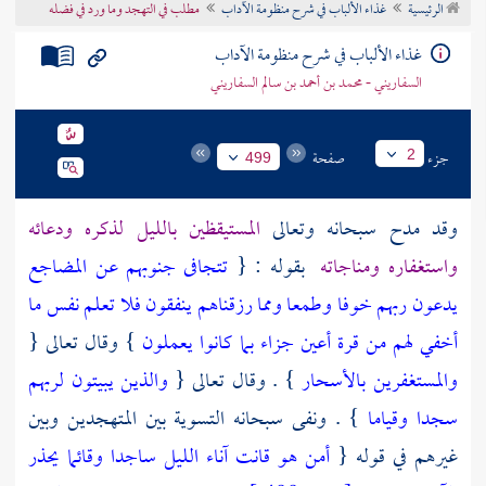
الرئيسية
غذاء الألباب في شرح منظومة الآداب
مطلب في التهجد وما ورد في فضله
تراجم الأعلام
غذاء الألباب في شرح منظومة الآداب
السفاريني - محمد بن أحمد بن سالم السفاريني
جزء
صفحة
2
499
وقد مدح سبحانه وتعالى
المستيقظين بالليل لذكره ودعائه
واستغفاره ومناجاته
بقوله : {
تتجافى جنوبهم عن المضاجع
يدعون ربهم خوفا وطمعا ومما رزقناهم ينفقون فلا تعلم نفس ما
أخفي لهم من قرة أعين جزاء بما كانوا يعملون
} وقال تعالى {
والمستغفرين بالأسحار
} . وقال تعالى {
والذين يبيتون لربهم
سجدا وقياما
} . ونفى سبحانه التسوية بين المتهجدين وبين
غيرهم في قوله {
أمن هو قانت آناء الليل ساجدا وقائما يحذر