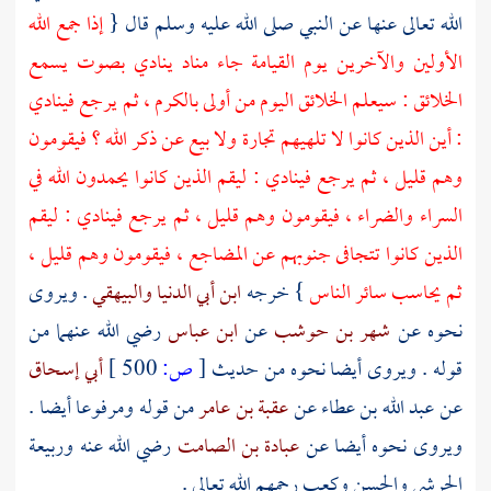
الله تعالى عنها عن النبي صلى الله عليه وسلم قال {
إذا جمع الله
الأولين والآخرين يوم القيامة جاء مناد ينادي بصوت يسمع
الخلائق : سيعلم الخلائق اليوم من أولى بالكرم ، ثم يرجع فينادي
: أين الذين كانوا لا تلهيهم تجارة ولا بيع عن ذكر الله ؟ فيقومون
وهم قليل ، ثم يرجع فينادي : ليقم الذين كانوا يحمدون الله في
السراء والضراء ، فيقومون وهم قليل ، ثم يرجع فينادي : ليقم
الذين كانوا تتجافى جنوبهم عن المضاجع ، فيقومون وهم قليل ،
ثم يحاسب سائر الناس
} خرجه
ابن أبي الدنيا
والبيهقي
. ويروى
نحوه عن
شهر بن حوشب
عن
ابن عباس
رضي الله عنهما من
قوله . ويروى أيضا نحوه من حديث
[
ص:
500 ]
أبي إسحاق
عن
عبد الله بن عطاء
عن
عقبة بن عامر
من قوله ومرفوعا أيضا .
ويروى نحوه أيضا عن
عبادة بن الصامت
رضي الله عنه
وربيعة
الجرشي
والحسن
وكعب
رحمهم الله تعالى .