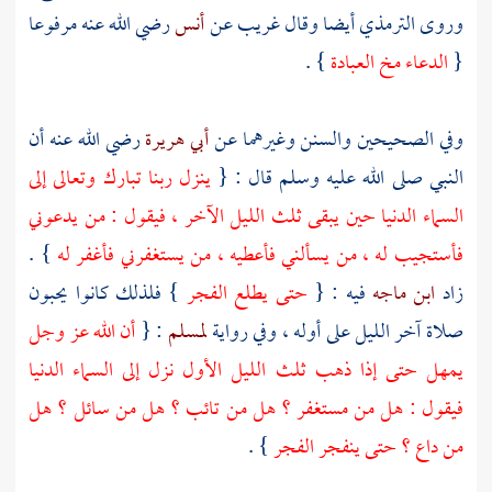
وروى
الترمذي
أيضا وقال غريب عن
أنس
رضي الله عنه مرفوعا
{
الدعاء مخ العبادة
} .
وفي الصحيحين والسنن وغيرهما عن
أبي هريرة
رضي الله عنه أن
النبي صلى الله عليه وسلم قال : {
ينزل ربنا تبارك وتعالى إلى
السماء الدنيا حين يبقى ثلث الليل الآخر ، فيقول : من يدعوني
فأستجيب له ، من يسألني فأعطيه ، من يستغفرني فأغفر له
} .
زاد
ابن ماجه
فيه : {
حتى يطلع الفجر
} فلذلك كانوا يحبون
صلاة آخر الليل على أوله ، وفي رواية
لمسلم
: {
أن الله عز وجل
يمهل حتى إذا ذهب ثلث الليل الأول نزل إلى السماء الدنيا
فيقول : هل من مستغفر ؟ هل من تائب ؟ هل من سائل ؟ هل
من داع ؟ حتى ينفجر الفجر
} .