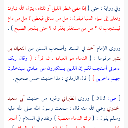
وفي رواية : حتى {
إذا مضى شطر الليل أو ثلثاه ، ينزل الله تبارك
وتعالى إلى سماء الدنيا فيقول : هل من سائل فيعطى ؟ هل من داع
فيستجاب له ؟ هل من مستغفر يغفر له ؟ حتى ينفجر الصبح
} .
وروى الإمام
أحمد
في المسند وأصحاب السنن عن
النعمان بن
بشير
مرفوعا : {
الدعاء هو العبادة . ثم قرأ : {
وقال ربكم
ادعوني أستجب لكم إن الذين يستكبرون عن عبادتي سيدخلون
جهنم داخرين
}
} قال
الترمذي
: هذا حديث حسن صحيح .
[
ص:
513 ]
وروى
الطبراني
وغيره من حديث
أبي سعيد
الخدري
رضي الله عنه قال : سمعت رسول الله صلى الله عليه
وسلم يقول : {
ترك الدعاء معصية
} وتقدم في السلام {
أعجز