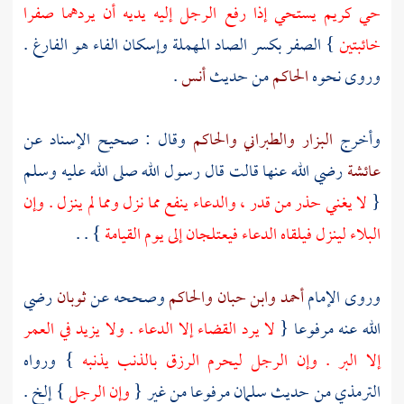
حي كريم يستحي إذا رفع الرجل إليه يديه أن يردهما صفرا
خائبتين
} الصفر بكسر الصاد المهملة وإسكان الفاء هو الفارغ .
وروى نحوه
الحاكم
من حديث
أنس
.
وأخرج
البزار
والطبراني
والحاكم
وقال : صحيح الإسناد عن
عائشة
رضي الله عنها قالت قال رسول الله صلى الله عليه وسلم
{
لا يغني حذر من قدر ، والدعاء ينفع مما نزل ومما لم ينزل . وإن
البلاء لينزل فيلقاه الدعاء فيعتلجان إلى يوم القيامة
} . .
وروى الإمام
أحمد
وابن حبان
والحاكم
وصححه عن
ثوبان
رضي
الله عنه مرفوعا {
لا يرد القضاء إلا الدعاء . ولا يزيد في العمر
إلا البر . وإن الرجل ليحرم الرزق بالذنب يذنبه
} ورواه
الترمذي
من حديث
سلمان
مرفوعا من غير {
وإن الرجل
} إلخ .