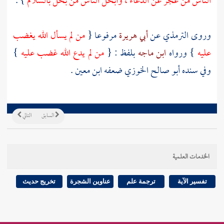
الناس من عجز عن الدعاء ، وأبخل الناس من بخل بالسلام
} .
وروى
الترمذي
عن
أبي هريرة
مرفوعا {
من لم يسأل الله يغضب
عليه
} ورواه
ابن ماجه
بلفظ : {
من لم يدع الله غضب عليه
}
وفي سنده
أبو صالح الخوزي
ضعفه
ابن معين
.
السابق
التالي
الخدمات العلمية
تفسير الآية
ترجمة علم
عناوين الشجرة
تخريج حديث