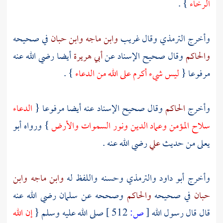
الرخاء
} .
وأخرج
الترمذي
وقال غريب
وابن ماجه
وابن حبان
في صحيحه
والحاكم
وقال صحيح الإسناد عن
أبي هريرة
أيضا رضي الله عنه
مرفوعا {
ليس شيء أكرم على الله من الدعاء
} .
وأخرج
الحاكم
وقال صحيح الإسناد عنه أيضا مرفوعا {
الدعاء
سلاح المؤمن وعماد الدين ونور السموات والأرض
} ورواه
أبو
يعلى
من حديث
علي
رضي الله عنه .
وأخرج
أبو داود
والترمذي
وحسنه واللفظ له
وابن ماجه
وابن
حبان
في صحيحه
والحاكم
وصححه عن
سلمان
رضي الله عنه
قال قال رسول الله
[
ص:
512 ]
صلى الله عليه وسلم {
إن الله