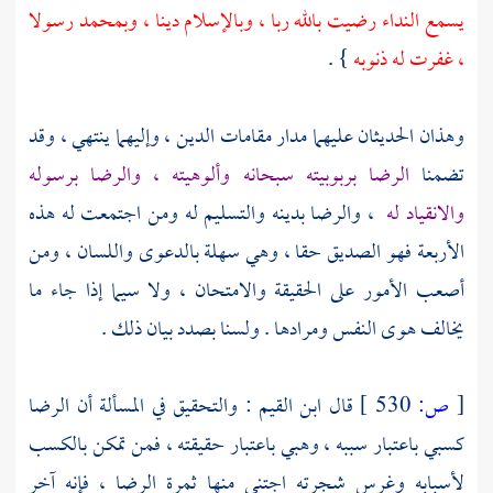
يسمع النداء رضيت بالله ربا ، وبالإسلام دينا ، وبمحمد رسولا
، غفرت له ذنوبه
} .
وهذان الحديثان عليهما مدار مقامات الدين ، وإليهما ينتهي ، وقد
تضمنا
الرضا بربوبيته سبحانه وألوهيته ، والرضا برسوله
والانقياد له
، والرضا بدينه والتسليم له ومن اجتمعت له هذه
الأربعة فهو الصديق حقا ، وهي سهلة بالدعوى واللسان ، ومن
أصعب الأمور على الحقيقة والامتحان ، ولا سيما إذا جاء ما
يخالف هوى النفس ومرادها . ولسنا بصدد بيان ذلك .
[
ص:
530 ]
قال
ابن القيم
: والتحقيق في المسألة أن الرضا
كسبي باعتبار سببه ، وهبي باعتبار حقيقته ، فمن تمكن بالكسب
لأسبابه وغرس شجرته اجتنى منها ثمرة الرضا ، فإنه آخر