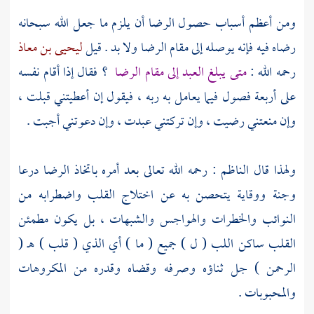
ومن أعظم أسباب حصول الرضا أن يلزم ما جعل الله سبحانه
رضاه فيه فإنه يوصله إلى مقام الرضا ولا بد . قيل
ليحيى بن معاذ
رحمه الله :
متى يبلغ العبد إلى مقام الرضا
؟ فقال إذا أقام نفسه
على أربعة فصول فيما يعامل به ربه ، فيقول إن أعطيتني قبلت ،
وإن منعتني رضيت ، وإن تركتني عبدت ، وإن دعوتني أجبت .
ولهذا قال الناظم : رحمه الله تعالى بعد أمره باتخاذ الرضا درعا
وجنة ووقاية يتحصن به عن اختلاج القلب واضطرابه من
النوائب والخطرات والهواجس والشبهات ، بل يكون مطمئن
القلب ساكن اللب ( ل ) جميع ( ما ) أي الذي ( قلب ) هـ (
الرحمن ) جل ثناؤه وصرفه وقضاه وقدره من المكروهات
والمحبوبات .