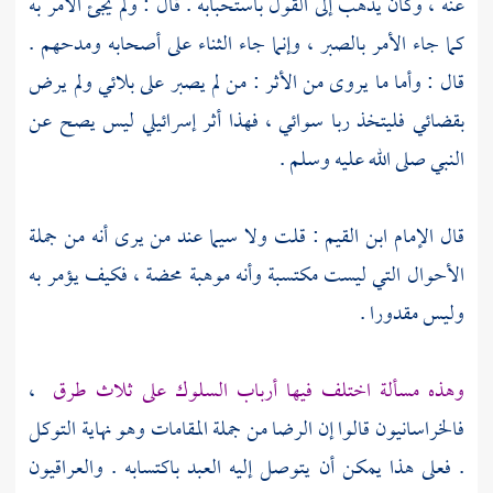
عنه ، وكان يذهب إلى القول باستحبابه . قال : ولم يجئ الأمر به
كما جاء الأمر بالصبر ، وإنما جاء الثناء على أصحابه ومدحهم .
قال : وأما ما يروى من الأثر : من لم يصبر على بلائي ولم يرض
بقضائي فليتخذ ربا سوائي ، فهذا أثر إسرائيلي ليس يصح عن
النبي صلى الله عليه وسلم .
قال الإمام
ابن القيم
: قلت ولا سيما عند من يرى أنه من جملة
الأحوال التي ليست مكتسبة وأنه موهبة محضة ، فكيف يؤمر به
وليس مقدورا .
وهذه مسألة اختلف فيها أرباب السلوك على ثلاث طرق
،
فالخراسانيون
قالوا إن الرضا من جملة المقامات وهو نهاية التوكل
. فعلى هذا يمكن أن يتوصل إليه العبد باكتسابه .
والعراقيون