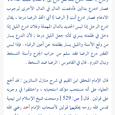
فصار اددرع بدالين فأدغمت الدال في الدال الأخرى لوجوب
الادغام فصار ادرع أنت ( الرضا ) أي اتخذ الرضا درعا ، يقال
ادرع الرجل إذا لبس الحديد بالدال المهملة وفلان ادرع الليل إذا
دخل في ظلمته يسري كأنه جعل الليل درعا ; لأن الدرع يستر
من وقع الأسنة والليل يستر بظلمته عن أعين الرقباء . فإذا لبس
الفقير درع الرضا فقد سلم من حراب الجزع وأسنة التسخط
ونبال التبرم . قال في القاموس : الرضا ضد السخط .
قال الإمام المحقق
ابن القيم
في شرح منازل السائرين : قد أجمع
العلماء على أنه مستحب مؤكد استحبابه ، واختلفوا في وجوبه
على قولين . قال
[
ص:
529 ]
وسمعت شيخ الإسلام
ابن تيمية
قدس الله روحه يحكيهما قولين لأصحاب الإمام
أحمد
رضي الله