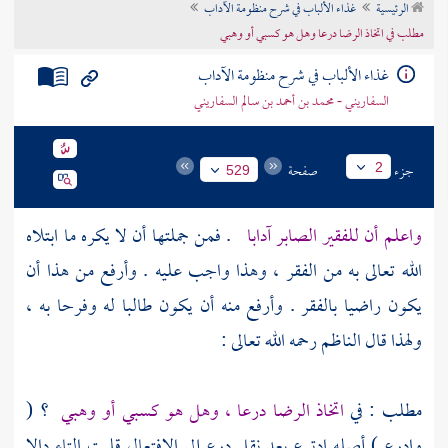
الرئيسية
غذاء الألباب في شرح منظومة الآداب
تراجم الأعلام
مطلب في اتخاذ الرضا درعا وهل هو كسبي أو وهبي
غذاء الألباب في شرح منظومة الآداب
السفاريني - محمد بن أحمد بن سالم السفاريني
جزء
صفحة
2
529
واعلم أن للفقير الصابر آدابا
. فمن جملتها أن لا يكره ما ابتلاه
الله تعالى به من الفقر ، وهذا واجب عليه . وأرفع من هذا أن
يكون راضيا بالفقر . وأرفع منه أن يكون طالبا له وفرحا به ،
ولهذا قال الناظم رحمه الله تعالى :
مطلب : في
اتخاذ الرضا درعا ، وهل هو كسبي أو وهبي
؟ (
وادرع ) أصله ادترع بعد نقل درع إلى الافتعال قلبت التاء دالا