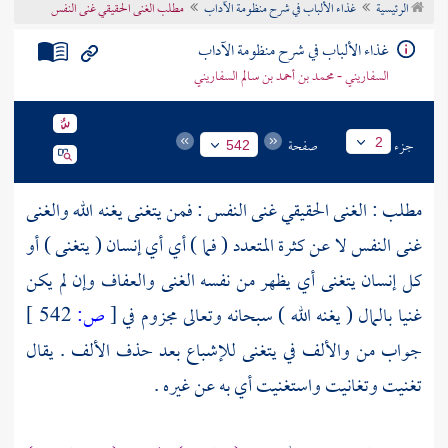
الرئيسية
غذاء الألباب في شرح منظومة الآداب
مطلب الغنى الحقيقي غنى النفس
تراجم الأعلام
غذاء الألباب في شرح منظومة الآداب
السفاريني - محمد بن أحمد بن سالم السفاريني
جزء
صفحة
2
542
مطلب : الغنى الحقيقي غنى النفس : فمن يتغنى يغنه الله والغنى
غنى النفس لا عن كثرة المتعدد ( فما ) أي أي إنسان ( يتغنى ) أو
كل إنسان يتغنى أي يظهر من نفسه الغنى والعفاف وإن لم يكن
غنيا بالمال ( يغنه الله ) سبحانه وتعالى مجزوم في
[
ص:
542 ]
جواب من والألف في يتغنى للإشباع بعد حذف الألف . يقال
تغنيت وتغانيت واستغنيت أي به عن غيره .