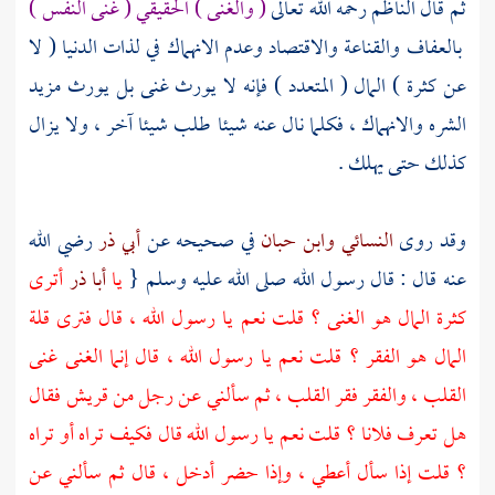
ثم قال الناظم رحمه الله تعالى
( والغنى ) الحقيقي ( غنى النفس )
بالعفاف والقناعة والاقتصاد وعدم الانهماك في لذات الدنيا ( لا
عن كثرة ) المال ( المتعدد ) فإنه لا يورث غنى بل يورث مزيد
الشره والانهماك ، فكلما نال عنه شيئا طلب شيئا آخر ، ولا يزال
كذلك حتى يهلك .
وقد روى
النسائي
وابن حبان
في صحيحه عن
أبي ذر
رضي الله
عنه قال : قال رسول الله صلى الله عليه وسلم {
يا
أبا ذر
أترى
كثرة المال هو الغنى ؟ قلت نعم يا رسول الله ، قال فترى قلة
المال هو الفقر ؟ قلت نعم يا رسول الله ، قال إنما الغنى غنى
القلب ، والفقر فقر القلب ، ثم سألني عن رجل من
قريش
فقال
هل تعرف فلانا ؟ قلت نعم يا رسول الله قال فكيف تراه أو تراه
؟ قلت إذا سأل أعطي ، وإذا حضر أدخل ، قال ثم سألني عن