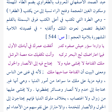
عبد الصمد الأصفهاني المعروف بالطغراوي
بضم الطاء المهملة
وسكون الغين المعجمة وفتح الراء نسبة إلى من يكتب ( الطغرا )
- وهي الطرة التي تكتب في أعلى الكتب فوق البسملة بالقلم
الغليظ تتضمن نعوت الملك وألقابه - في قصيدته اللامية
المشهورة بلامية
العجم
:
[
ص:
544 ]
يا واردا سؤر عيش صفوه كدر أنفقت عمرك في أيامك الأول
فيما اعتراضك لج البحر تركبه وأنت تكفيك منه مصة الوشل
ملك القناعة لا يخشى عليه ولا يحتاج فيه إلى
الأنصار
والخول
ومعنى البيت أن
القناعة صاحبها ملك
; لأنه في غنى عن الناس
، وفيه مزية على ملك ما سواها من أمور الدنيا ، وهي أنها غير
محتاجة إلى خدم ولا أنصار وعساكر يحفظونها . ولا يخشى عليها
من زوال ولا اغتصاب ، بخلاف ملوك الدنيا فإنهم يحتاجون إلى
الخول والأنصار للخدمة ، والاحتراز على نفوسهم من الأعداء ثم