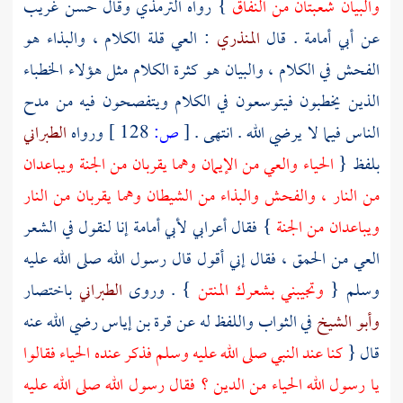
والبيان شعبتان من النفاق
} رواه
الترمذي
وقال حسن غريب
عن
أبي أمامة
. قال
المنذري
: العي قلة الكلام ، والبذاء هو
الفحش في الكلام ، والبيان هو كثرة الكلام مثل هؤلاء الخطباء
الذين يخطبون فيتوسعون في الكلام ويتفصحون فيه من مدح
الناس فيما لا يرضي الله . انتهى .
[
ص:
128 ]
ورواه
الطبراني
بلفظ {
الحياء والعي من الإيمان وهما يقربان من الجنة ويباعدان
من النار ، والفحش والبذاء من الشيطان وهما يقربان من النار
ويباعدان من الجنة
} فقال أعرابي
لأبي أمامة
إنا لنقول في الشعر
العي من الحمق ، فقال إني أقول قال رسول الله صلى الله عليه
وسلم {
وتجيبني بشعرك المنتن
} . وروى
الطبراني
باختصار
وأبو الشيخ
في الثواب واللفظ له عن
قرة بن إياس
رضي الله عنه
قال {
كنا عند النبي صلى الله عليه وسلم فذكر عنده الحياء فقالوا
يا رسول الله الحياء من الدين ؟ فقال رسول الله صلى الله عليه