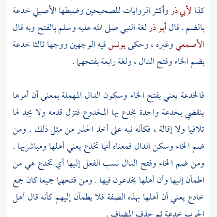
كذا
لأبي ذر
وأكثر الروايات للصحيحين وضبطها
الأصيلي
خدعة
بالضم . قال
أبو ذر
لغة النبي صلى الله عليه وسلم بالفتح وبه قال
الأصمعي
وغيره ، وحكى
يونس
فيه الوجهين ووجها ثالثا خدعة
بضم الخاء وفتح الدال ، ولغة رابعة بفتحهما .
فالخدعة يعني بفتح الخاء وسكون الدال المهملة بمعنى أن أمرها
ينقضي بخدعة واحدة يخدع بها المخدوع فتزل قدمه ولا يجد لها
تلافيا ولا إقالة ، فكأنه نبه على أخذ الحذر من مثل ذلك . ومن
ضم الخاء وسكن الدال فمعناه أنها تخدع يعني أهلها ومباشريها .
ومن ضم الخاء وفتح الدال نسب الفعل إليها أي تخدع هي من
اطمأن إليها وأن أهلها يخدعون فيها . ومن فتحهما جميعا كان جمع
خادع يعني أن أهلها بهذه الصفة فلا يطمأن إليهم كأنه قال أهل
الحرب خدعة ثم حذف المضاف .