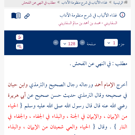
الرئيسية
غذاء الألباب في شرح منظومة الآداب
مطلب في النهي عن الفحش
تراجم الأعلام
غذاء الألباب في شرح منظومة الآداب
السفاريني - محمد بن أحمد بن سالم السفاريني
جزء
صفحة
1
128
مطلب : في النهي عن الفحش .
أخرج
الإمام أحمد
ورجاله رجال الصحيح
والترمذي
وابن حبان
في صحيحه وقال
الترمذي
حديث حسن صحيح عن
أبي هريرة
رضي الله عنه قال قال رسول الله صلى الله عليه وسلم {
الحياء
من الإيمان ، والإيمان في الجنة ، والبذاء في الجفاء ، والجفاء في
النار
} . وقال {
الحياء والعي شعبتان من الإيمان ، والبذاء