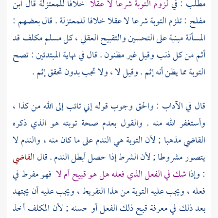
مطلب : في
لزوم التوبة شرعا لا عقلا
خلافا
للمعتزلة
قال
ابن
مفلح
: تلزم التوبة شرعا لا عقلا خلافا
للمعتزلة
. قال بعضهم :
المسألة مبنية على التحسين والتقبيح العقلي ، كل مسلم مكلف قد
أثم من كل ذنب وقيل غير مظنون . قال في نهاية المبتدئين : تصح
التوبة مما يظن أنه إثم . وقيل لا ، ولا تجب بدون تحقق إثم .
قال في الآداب : والحق وجوب قوله إني تائب إلى الله من كذا ،
وأستغفر الله منه . والقول بعدم صحة توبته هو الذي ذكره
القاضي مذهبا ; لأن التوبة هي الندم على ما كان منه ، والندم لا
يتصور مشروطا ; لأن الشرط إذا حصل أبطل الندم . قال
القاضي
: وإذا
شك في الفعل الذي فعله هل هو قبيح أم لا
فهو مفرط في
فعله ، ويجب عليه التوبة من هذا التفريط ، ويجب عليه أن يجتهد
بعد ذلك في معرفة قبح ذلك الفعل أو حسنه ; لأن المكلف أخذ