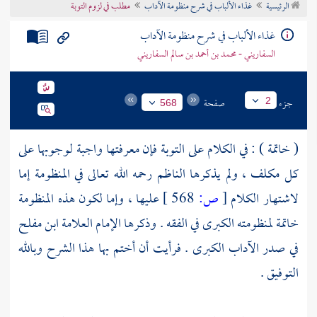
الرئيسية
غذاء الألباب في شرح منظومة الآداب
مطلب في لزوم التوبة
تراجم الأعلام
غذاء الألباب في شرح منظومة الآداب
السفاريني - محمد بن أحمد بن سالم السفاريني
جزء
صفحة
2
568
( خاتمة ) : في الكلام على التوبة فإن معرفتها واجبة لوجوبها على
كل مكلف ، ولم يذكرها الناظم رحمه الله تعالى في المنظومة إما
لاشتهار الكلام
[
ص:
568 ]
عليها ، وإما لكون هذه المنظومة
خاتمة لمنظومته الكبرى في الفقه . وذكرها الإمام العلامة
ابن مفلح
في صدر الآداب الكبرى . فرأيت أن أختم بها هذا الشرح وبالله
التوفيق .