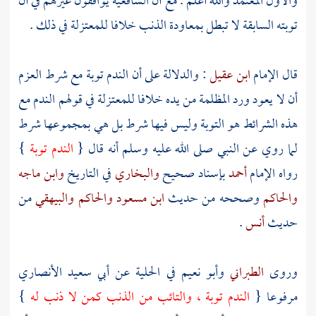
والأول المعتمد والله أعلم . مع أن الشافعية يوافقون غيرهم في أن
توبته السابقة لا تبطل بمعاودة الذنب خلافا
للمعتزلة
في ذلك .
قال الإمام
ابن عقيل
: والدلالة على أن الندم توبة مع شرط العزم
أن لا يعود ورد المظلمة من يده خلافا
للمعتزلة
في قولهم الندم مع
هذه الشرائط هو التوبة وليس فيها شرط بل هي بمجموعها شرط
لما روي عن النبي صلى الله عليه وسلم أنه قال {
الندم توبة
}
رواه الإمام
أحمد
بإسناد صحيح
والبخاري
في التاريخ
وابن ماجه
والحاكم
وصححه من حديث
ابن مسعود
والحاكم
والبيهقي
من
حديث
أنس
.
وروى
الطبراني
وأبو نعيم
في الحلية عن
أبي سعيد الأنصاري
مرفوعا {
الندم توبة ، والتائب من الذنب كمن لا ذنب له
}