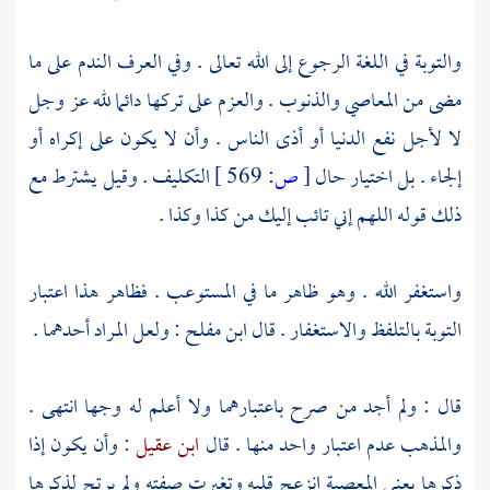
والتوبة في اللغة الرجوع إلى الله تعالى . وفي العرف الندم على ما
مضى من المعاصي والذنوب . والعزم على تركها دائما لله عز وجل
لا لأجل نفع الدنيا أو أذى الناس . وأن لا يكون على إكراه أو
إلجاء . بل اختيار حال
[
ص:
569 ]
التكليف . وقيل يشترط مع
ذلك قوله اللهم إني تائب إليك من كذا وكذا .
واستغفر الله . وهو ظاهر ما في المستوعب . فظاهر هذا اعتبار
التوبة بالتلفظ والاستغفار . قال
ابن مفلح
: ولعل المراد أحدهما .
قال : ولم أجد من صرح باعتبارهما ولا أعلم له وجها انتهى .
والمذهب عدم اعتبار واحد منها . قال
ابن عقيل
: وأن يكون إذا
ذكرها يعني المعصية انزعج قلبه وتغيرت صفته ولم يرتح لذكرها