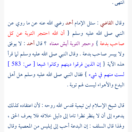
انتهى .
وقال
القاضي
: سئل الإمام
أحمد
رضي الله عنه عن ما روي عن
النبي صلى الله عليه وسلم {
أن الله احتجر التوبة عن كل
صاحب بدعة
}
وحجر التوبة أيش معناه
؟ قال
أحمد
: لا يوفق
ولا ييسر صاحب بدعة . وقال النبي صلى الله عليه وسلم لما قرأ
هذه الآية {
إن الذين فرقوا دينهم وكانوا شيعا
[
ص:
583 ]
لست منهم في شيء
} فقال النبي صلى الله عليه وسلم هل أهل
البدع والأهواء ليست لهم توبة .
قال شيخ الإسلام
ابن تيمية
قدس الله روحه : لأن اعتقاده كذلك
يدعوه إلى أن لا ينظر نظرا تاما إلى دليل خلافه فلا يعرف الحق ،
ولهذا قال
السلف
: إن البدعة أحب إلى إبليس من المعصية وقال