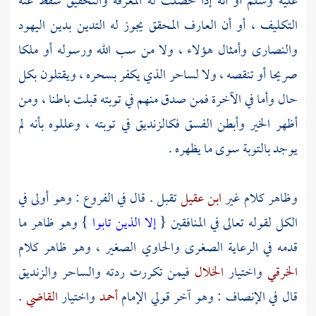
عليه وسلم أو أنه إذا حصلت له المعرفة والتحقيق سقط عنه
التكليف ، أو أن العارف المحقق يجوز له التدين بدين
اليهود
والنصارى
وأمثال هؤلاء ، ولا من سب الله ورسوله أو ملكا
صريحا أو تنقصه ، ولا لساحر الذي يكفر بسحره ، ويقتلون بكل
حال وأما في الآخرة فمن صدق منهم في توبته قبلت باطنا ، ومن
أظهر الخير وأبطن الفسق فكالزنديق في توبته ، وعللوه بأنه لم
يوجد بالتوبة سوى ما يظهره .
وظاهر كلام غير
ابن عقيل
تقبل . قال في الفروع : وهو أولى في
الكل لقوله تعالى في المنافقين {
إلا الذين تابوا
} وهو ظاهر ما
قدمه في الرعاية الصغرى والحاوي الصغير ، وهو ظاهر كلام
الخرقي
واختيار
الخلال
فيمن تكررت ردته والساحر والزنديق
قال في الإنصاف : وهو آخر قولي الإمام
أحمد
واختيار
القاضي
.