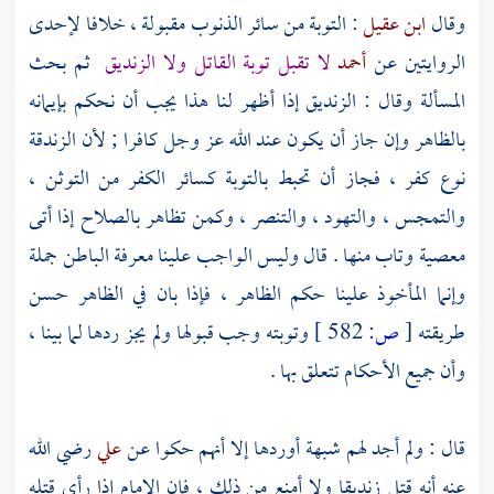
وقال
ابن عقيل
: التوبة من سائر الذنوب مقبولة ، خلافا لإحدى
الروايتين عن
أحمد
لا تقبل توبة القاتل ولا الزنديق
ثم بحث
المسألة وقال : الزنديق إذا أظهر لنا هذا يجب أن نحكم بإيمانه
بالظاهر وإن جاز أن يكون عند الله عز وجل كافرا ; لأن الزندقة
نوع كفر ، فجاز أن تحبط بالتوبة كسائر الكفر من التوثن ،
والتمجس ، والتهود ، والتنصر ، وكمن تظاهر بالصلاح إذا أتى
معصية وتاب منها . قال وليس الواجب علينا معرفة الباطن جملة
وإنما المأخوذ علينا حكم الظاهر ، فإذا بان في الظاهر حسن
طريقته
[
ص:
582 ]
وتوبته وجب قبولها ولم يجز ردها لما بينا ،
وأن جميع الأحكام تتعلق بها .
قال : ولم أجد لهم شبهة أوردها إلا أنهم حكوا عن
علي
رضي الله
عنه أنه قتل زنديقا ولا أمنع من ذلك ، فإن الإمام إذا رأى قتله