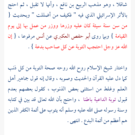
شاقلا
، وهو مذهب
الربيع بن نافع
، وأنها لا تقبل ، ثم احتج
بالأثر الإسرائيلي الذي فيه " فكيف من أضللت " وبحديث {
من سن سنة سيئة كان عليه وزرها ووزر من عمل بها إلى يوم
القيامة
} وبما روى
أبو حفص العكبري
عن
أنس
مرفوعا ، {
إن
الله عز وجل احتجب التوبة عن كل صاحب بدعة
} .
واختار
شيخ الإسلام
روح الله روحه صحة التوبة من كل ذنب
كما دل عليه القرآن والحديث وصوبه ، وقال إنه قول جماهير أهل
العلم وغلط من استثنى بعض الذنوب ، كقول بعضهم بعدم
قبول
توبة الداعية باطنا
، واحتج بأن الله تعالى قد بين في كتابه
وسنة رسوله صلى الله عليه وسلم أنه يتوب على أئمة الكفر الذين
هم أعظم من أئمة البدع . انتهى .