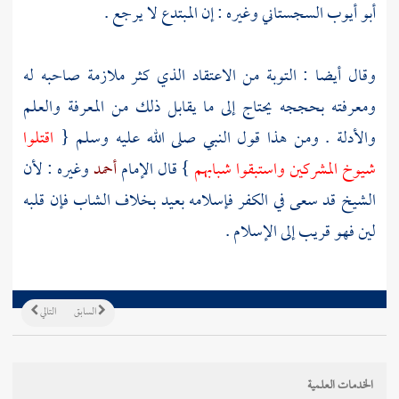
أبو أيوب السجستاني
وغيره : إن المبتدع لا يرجع .
وقال أيضا : التوبة من الاعتقاد الذي كثر ملازمة صاحبه له
ومعرفته بحججه يحتاج إلى ما يقابل ذلك من المعرفة والعلم
والأدلة . ومن هذا قول النبي صلى الله عليه وسلم {
اقتلوا
شيوخ المشركين واستبقوا شبابهم
} قال الإمام
أحمد
وغيره : لأن
الشيخ قد سعى في الكفر فإسلامه بعيد بخلاف الشاب فإن قلبه
لين فهو قريب إلى الإسلام .
السابق
التالي
الخدمات العلمية