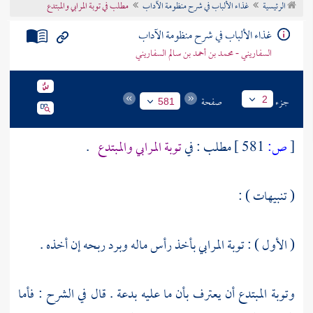
الرئيسية
غذاء الألباب في شرح منظومة الآداب
مطلب في توبة المرابي والمبتدع
تراجم الأعلام
غذاء الألباب في شرح منظومة الآداب
السفاريني - محمد بن أحمد بن سالم السفاريني
جزء
صفحة
2
581
[
ص:
581 ]
مطلب : في
توبة المرابي والمبتدع
.
( تنبيهات ) :
( الأول ) : توبة المرابي بأخذ رأس ماله وبرد ربحه إن أخذه .
وتوبة المبتدع أن يعترف بأن ما عليه بدعة . قال في الشرح : فأما