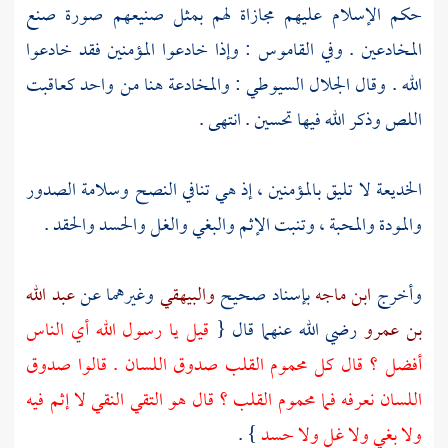
حكم الإسلام عليهم مجازاة لهم بمثل صنيعهم صورة صنع
المخادعين . وفي القاموس : وإذا خادعوا المؤمنين فقد خادعوا
الله . وقال
الجلال السيوطي
: والمخادعة هنا من واحد كعاقبت
اللص وذكر الله فيها تحسين . انتهى .
الخديعة لا تليق بالمؤمنين ، إذ هي تنافي النصح وسلامة الصدور
والمودة والمحبة ، وتنبت الإثم والبغي والغل والحسد والحقد .
وأخرج
ابن ماجه
بإسناد صحيح
والبيهقي
وغيرهما عن
عبد الله
بن عمرو
رضي الله عنهما قال {
قيل يا رسول الله أي الناس
أفضل ؟ قال كل محموم القلب صدوق اللسان . قالوا صدوق
اللسان نعرفه فما محموم القلب ؟ قال هو التقي النقي لا إثم فيه
ولا بغي ولا غل ولا حسد
} .