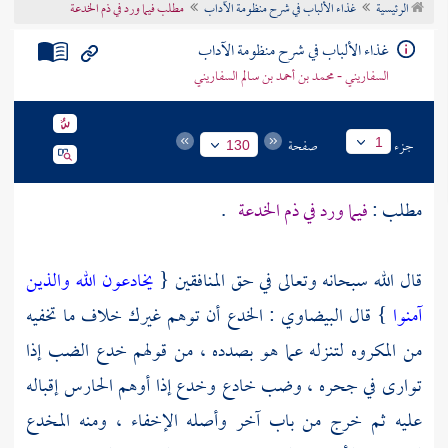
الرئيسية
غذاء الألباب في شرح منظومة الآداب
مطلب فيما ورد في ذم الخدعة
تراجم الأعلام
غذاء الألباب في شرح منظومة الآداب
السفاريني - محمد بن أحمد بن سالم السفاريني
جزء
صفحة
1
130
مطلب :
فيما ورد في ذم الخدعة
.
قال الله سبحانه وتعالى في حق المنافقين {
يخادعون الله والذين
آمنوا
} قال
البيضاوي
: الخدع أن توهم غيرك خلاف ما تخفيه
من المكروه لتنزله عما هو بصدده ، من قولهم خدع الضب إذا
توارى في جحره ، وضب خادع وخدع إذا أوهم الحارس إقباله
عليه ثم خرج من باب آخر وأصله الإخفاء ، ومنه المخدع