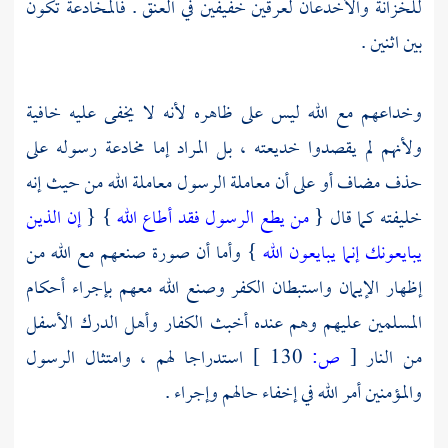
للخزانة والأخدعان لعرقين خفيفين في العنق . فالمخادعة تكون
بين اثنين .
وخداعهم مع الله ليس على ظاهره لأنه لا يخفى عليه خافية
ولأنهم لم يقصدوا خديعته ، بل المراد إما مخادعة رسوله على
حذف مضاف أو على أن معاملة الرسول معاملة الله من حيث إنه
خليفته كما قال {
من يطع الرسول فقد أطاع الله
} {
إن الذين
يبايعونك إنما يبايعون الله
} وأما أن صورة صنعهم مع الله من
إظهار الإيمان واستبطان الكفر وصنع الله معهم بإجراء أحكام
المسلمين عليهم وهم عنده أخبث الكفار وأهل الدرك الأسفل
من النار
[
ص:
130 ]
استدراجا لهم ، وامتثال الرسول
والمؤمنين أمر الله في إخفاء حالهم وإجراء .