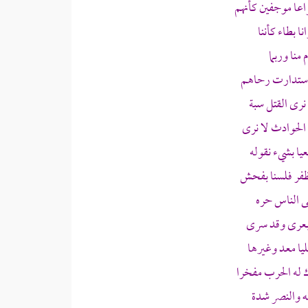
عا موجفين كأنهم
 بطاء كأننا
منا وربما
استدارت رحاهم
رى القتل سبة
الحوادث لا نرى
يا بشيء نقوله
ظفر فلسنا بفحش
ى الناس حره
بعرى وقد سرى
ا معد وغيرها
 له الحرب مفخرا
ه والنصر شدة