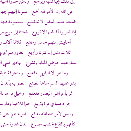
إلى ملك يحيا لديه ويرجع ولكن خذوا أسياف
على الله إن الأمر لله أجمع فسرنا إليهم جهر
ضحيا علينا البيض لا نتخشع بملمومة فيها ال
إذا ضربوا أقدامها لا تورع فجئنا إلى موج م
أحابيش منهم حاسر ومقنع ثلاثة آلاف و
ثلاث مئين إن كثرنا وأربع نغاورهم تجري الم
نشارعهم حوض المنايا ونشرع تهادى قسي النب
وما هو إلا اليثربي المقطع ومنجوفة حمي
يذر عليها السم ساعة تصنع تصوب بأبدان ا
تمر بأعراض البصار تقعقع وخيل تراها بال
جراد صبا في قرة يتريع فلما تلاقينا ودارت 
وليس لأمر حمه الله مدفع ضربناهم حتى تر
كأنهم بالقاع خشب مصرع لدن غدوة حتى اس