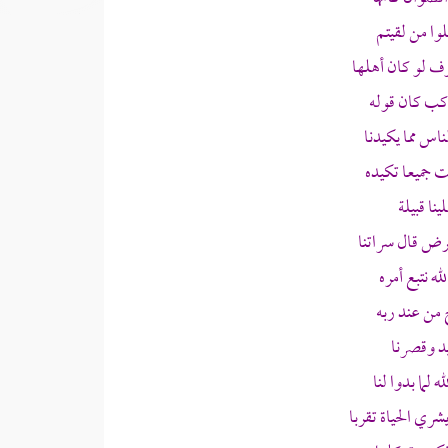
وا من لقيتم
ف لو كان أهلها
اكب كان قوله
اس مما يكيدنا
 جميعا تكيده
نا قبيلة
عرض قال سراتنا
ه نتبع أمره
 من عند ربه
يد وقصرنا
لما بدوا لنا
ري الحياة تقربا