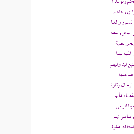
كم وتوكلوا
ة في رحالهم
سنور والقنا
ن البحر وسطه
نحن نصية
نية بيننا
ع فينا وفيهم
ة صاعدية
لرجال وتارة
فضاء كأنها
بنا الرحى
كنا سراتهم
تفقنا عشية