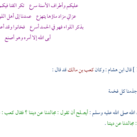
عليكم وأطراف الأسنة سرع تكر القنا فيكم
عزالي مزاد ماؤها يتهزع عمدنا إلى أهل اللو
بذكر اللواء فهو في الحمد أسرع فخانوا وقد أعطو
أبى الله إلا أمره وهو أصنع
قال
ابن هشام
: وكان
كعب بن مالك
قد قال :
 جذمنا كل فخمة
لله صلى الله عليه وسلم :
أيصلح أن تقول : مجالدنا عن ديننا ؟ فقال
كعب :
ن
 مجالدنا عن ديننا
.