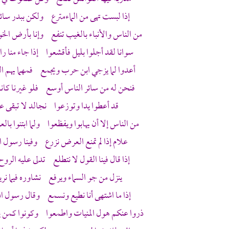
إذا لبست تهى من الماءمترع ولكن ببدر سائل
من الناس والأنباء بالغيب تنفع وإنا بأرض الخو
سوانا لقد أجلوا بليل فأقشعوا إذا جاء منا ر
أعدوا لما يزجي
ابن حرب
ويجمع فمهما يهم الن
فنحن له من سائر الناس أوسع فلو غيرنا كانت
قد أعطوا يدا وتوزعوا نجالد لا تبقى علي
من الناس إلا أن يهابوا ويفظعوا ولما ابتنوا بال
علام إذا لم تمنع العرض نزرع وفينا رسول الل
إذا قال فينا القول لا نتطلع تدلى عليه الروح
ينزل من جو السماء ويرفع نشاوره فيما نر
إذا ما اشتهى أنا نطيع ونسمع وقال رسول الله 
ذروا عنكم هول المنيات واطمعوا وكونوا كمن يش