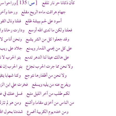
كأن ذكانا حر نار تلفع
[
ص:
135 ]
وراحوا سرا
جهام هراقت ماءه الريح مقلع ورحنا وأخرانا
أسود على لحم ببيشة ظلع فنلنا ونال القوم 
فعلنا ولكن ما لدى الله أوسع ودارت رحانا و
وقد جعلوا كل من الشر يشبع ونحن أناس لا ن
على كل من يحمي الذمار ويمنع جلاد على ريب 
على هالك عينا لنا الدهر تدمع بنو الحرب لا نع
ولا نحن مما جرت الحرب نجزع بنو الحرب إن ن
ولا نحن من أظفارها نتوجع وكنا شهابا يتق
ويفرج عنه من يليه ويسفع فخرت علي ابن الز
لكم طلب من آخر الليل متبع فسل عنك في علي
من الناس من أخزى مقاما وأشنع ومن هو لم تترك
ومن خده يوم الكريهة أضرع شددنا بحول الل