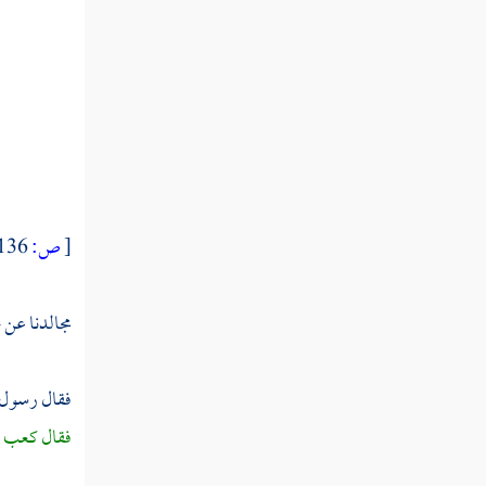
أمر إجلاء بني النضير في سنة أربع
غزوة ذات الرقاع في سنة أربع
غزوة بدر الآخرة
غزوة دومة الجندل
[
ص:
136 ]
غزوة الخندق
مجالدنا عن
غزوة بني قريظة في سنة خمس
فقال رسول ا
مقتل سلام بن أبي الحقيق
فقال
كعب
:
إسلام عمرو بن العاص وخالد بن الوليد