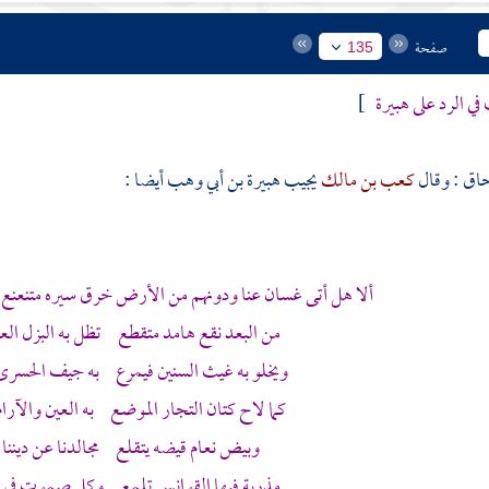
صفحة
135
ي الرد على
هبيرة
]
حاق
: وقال
كعب بن مالك
يجيب
هبيرة بن أبي وهب
أيضا :
ألا هل أتى غسان عنا ودونهم من الأرض خرق سيره متنعنع
من البعد نقع هامد متقطع تظل به البزل ال
ويخلو به غيث السنين فيمرع به جيف الحسرى
كما لاح كتان التجار الموضع به العين والآرا
وبيض نعام قيضه يتقلع مجالدنا عن ديننا
مذربة فيها القوانس تلمع وكل صموت في ال