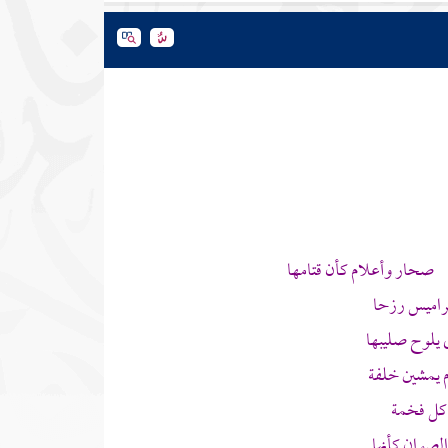
 صحار وأعلام كأن قتامها
عراميس رزحا
 يلوح صليبها
م يمشين خلفة
 كل فخمة
صوان كأنها