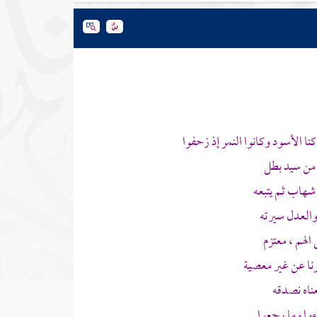
ا الأسود وكانوا النمر إذ زحفوا
 من سيد بطل
شهاب ثم يتبعه
العدل سيرته
الهم ، معتزم
ا عن غير معصية
عناه نصدقه
وا وما رجعوا