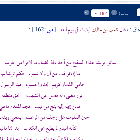
صفحة
162
حاق
: ،
قال
كعب بن مالك
أيضا ، في يوم
أحد
[
ص:
162 ]
:
سائل قريشا غداة السفح من أحد ماذا لقينا وما لاقوا من الهرب كن
ما إن نراقب من آل ولا نسب فكم تركنا بها
حامي الذمار كريم الجد والحسب فينا الرسول 
نور مضىء له فضل على الشهب الحق منطقه و
فمن يجبه إليه ينج من تبب نجد المقدم ماضي 
حين القلوب على رجف من الرعب يمضي ويذمرن
كأنه البدر لم يطبع على الكذب بدا لنا فاتب
وكذبوه فكنا أسعد العرب جالوا وجلنا فما فاء