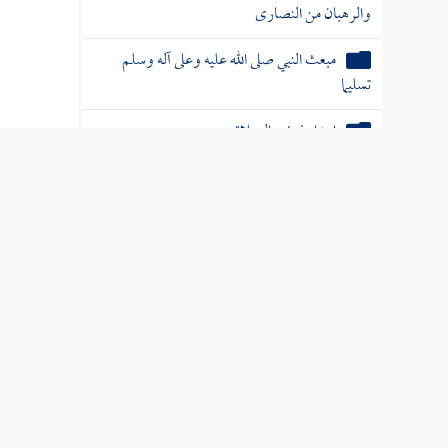
والرهبان من النصارى
مبعث النبي صلى الله عليه وعلى آله وسلم
تسليما
ابتداء فرض الصلاة
قال
ابن هش
ذكر أن علي بن أبي طالب رضي الله
عنه أول ذكر أسلم
إسلام زيد بن حارثة ثانيا
إسلام أبي بكر الصديق رضي الله عنه وشأنه
الخدمات العلم
مباداة رسول الله صلى الله عليه وسلم قومه وما
كان منهم
ترجمة علم