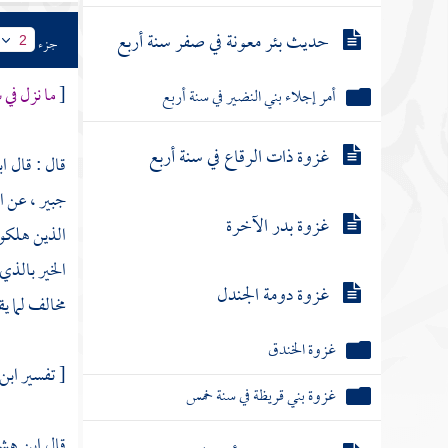
حديث بئر معونة في صفر سنة أربع
جزء
2
[
ما نزل في 
أمر إجلاء بني النضير في سنة أربع
غزوة ذات الرقاع في سنة أربع
قال : قال
ا
جبير ،
عن
ا
غزوة بدر الآخرة
الذين هلكوا
الخير بالذي
غزوة دومة الجندل
مخالف لما يق
غزوة الخندق
[ تفسير
ابن
غزوة بني قريظة في سنة خمس
قال
ابن هش