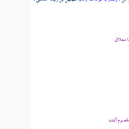
ا معلاق
خصوم ألندد