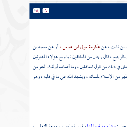
 بن ثابت
، عن
عكرمة مولى ابن عباس ،
أو عن
سعيد بن
بالرجيع
، قال رجال من المنافقين : يا ويح هؤلاء المفتونين
عالى في ذلك من قول المنافقين ، وما أصاب أولئك النفر من
ظهر من الإسلام بلسانه ، ويشهد الله على ما في قلبه ، وهو
 وجل :
وتنذر به قوما لدا
وقال
المهلهل بن ربيعة التغلبي ،