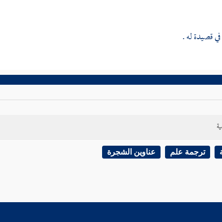
في قصيدة له .
ية
ترجمة علم
عناوين الشجرة