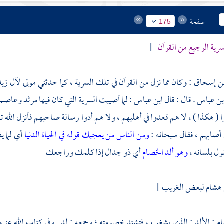
صفحة
175
سرية الرجيع من القرآن
]
بن إسحاق
: وكان مما نزل من القرآن في تلك السرية ، كما حدثني مولى
لآل زيد
بن عباس
. قال : قال
ابن عباس
: لما أصيبت السرية التي كان فيها
مرثد
وعاصم
 ( هكذا ) ، لا هم قعدوا في أهليهم ، ولا هم أدوا رسالة صاحبهم فأنزل الله ت
 أصابهم ، فقال سبحانه :
ومن الناس من يعجبك قوله في الحياة الدنيا
أي لما ي
ول بلسانه ،
وهو ألد الخصام
أي ذو جدال إذا كلمك وراجعك
 هشام
لبعض الغريب ]
ام
: الألد : الذي يشغب ، فتشتد خصومته ؛ وجمعه : لد . وفي كتاب الله عز