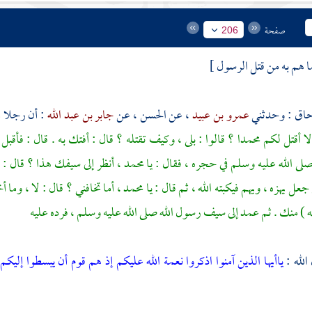
صفحة
206
ا هم به من قتل الرسول ]
حاق
: وحدثني
عمرو بن عبيد
، عن
الحسن
، عن
جابر بن عبد الله
: أن رجلا 
لا أقتل لكم
محمدا
؟ قالوا : بلى ، وكيف تقتله ؟ قال : أفتك به . قال : فأ
لى الله عليه وسلم في حجره ، فقال : يا
محمد
، أنظر إلى سيفك هذا ؟ قال : ن
جعل يهزه ، ويهم فيكبته الله ، ثم قال : يا
محمد
، أما تخافني ؟ قال : لا ، وما
له ) منك . ثم عمد إلى سيف رسول الله صلى الله عليه وسلم ، فرده عليه
الله :
ياأيها الذين آمنوا اذكروا نعمة الله عليكم إذ هم قوم أن يبسطوا إليكم