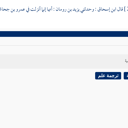
قال
ابن إسحاق
: وحدثني
يزيد بن رومان
: أنها إنما أنزلت في
عمرو بن جحا
ية
ترجمة علم