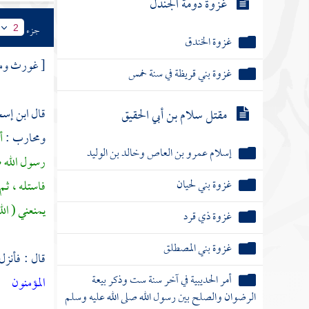
غزوة دومة الجندل
جزء
2
غزوة الخندق
[
غورث
وم
غزوة بني قريظة في سنة خمس
قال
ابن إس
مقتل سلام بن أبي الحقيق
ومحارب
:
أ
إسلام عمرو بن العاص وخالد بن الوليد
رسول الله ص
غزوة بني لحيان
فاستله ، ثم 
يمنعني ( ال
غزوة ذي قرد
غزوة بني المصطلق
قال : فأنزل 
أمر الحديبية في آخر سنة ست وذكر بيعة
المؤمنون
الرضوان والصلح بين رسول الله صلى الله عليه وسلم