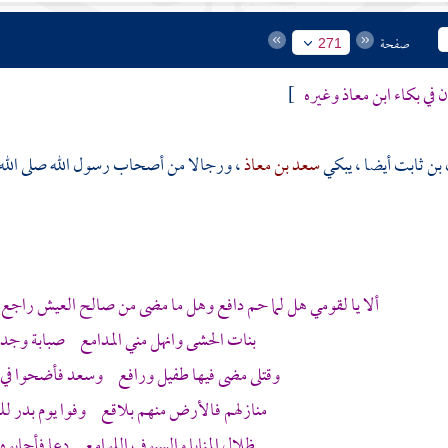
صفحة
271
ن
في بكاء
ابن معاذ
وغيره
]
بن ثابت
أيضا ، يبكي
سعد بن معاذ
، ورجالا من أصحاب رسول الله صلى الله ع
ألا يا لقومي هل لما حم دافع وهل ما مضى من صالح العيش را
بنات الحشى وانهل مني المدامع صبابة وجد 
وقتلى مضى فيها
طفيل
ورافع
وسعد
فأضحوا في 
منازلهم فالأرض منهم بلاقع وفوا يوم
بدر
لل
ظلال المنايا والسيوف اللوامع دعا فأجابو