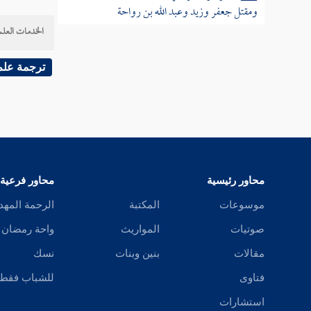
ومقتل جعفر وزيد وعبد الله بن رواحة
الخدمات العلم
ذكر الأسباب الموجبة المسير إلى مكة وذكر فتح
مكة في شهر رمضان سنة ثمان
ترجمة علم
مسير خالد بن الوليد بعد الفتح إلى بني جذيمة
من كنانة ومسير علي لتلافي خطأ خالد
مسير خالد بن الوليد لهدم العزى
محاور رئيسية
محاور فرعية
غزوة حنين في سنة ثمان بعد الفتح
موسوعات
المكتبة
الرحمة المهد
عمرة الرسول من الجعرانة
صوتيات
المواريث
واحة رمضان
غزوة تبوك
مقالات
بنين وبنات
نسك
فتاوى
للشباب فقط
أمر وفد ثقيف وإسلامها
استشارات