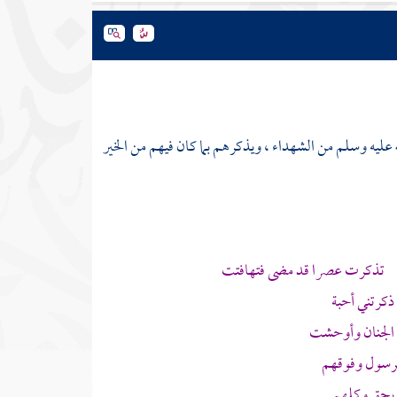
ليه وسلم من الشهداء ، ويذكرهم بما كان فيهم من الخير
جع تذكرت عصرا قد مضى فتهافتت
ذكرتني أحبة
الجنان وأوحشت
رسول وفوقهم
ه بحق وكلهم