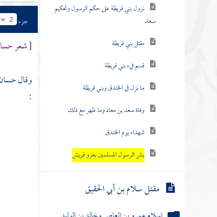
نزول بني قريظة على حكم الرسول وتحكيم
سعد
جزء
2
مقتل بني قريظة
[
شعر
حسا
قسم فيء بني قريظة
وقال
حسان 
ما نزل في الخندق وبني قريظة
:
وفاة سعد بن معاذ وما ظهر مع ذلك
شهداء يوم الخندق
بشر الرسول المسلمين بغزو قريش
مقتل سلام بن أبي الحقيق
إسلام عمرو بن العاص وخالد بن الوليد