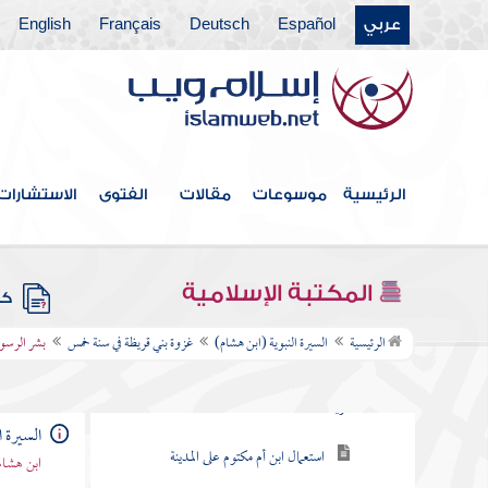
أمر إجلاء بني النضير في سنة أربع
عربي
Español
Deutsch
Français
English
غزوة ذات الرقاع في سنة أربع
غزوة بدر الآخرة
الرئيسية
موسوعات
مقالات
الفتوى
الاستشارات
غزوة دومة الجندل
غزوة الخندق
المكتبة الإسلامية
كتب
غزوة بني قريظة في سنة خمس
الرئيسية
السيرة النبوية (ابن هشام)
غزوة بني قريظة في سنة خمس
بشر الرسو
أمر الله لرسوله على لسان جبريل بحرب بني
قريظة
السيرة ا
استعمال ابن أم مكتوم على المدينة
ابن هشام