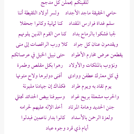
للقينكم يحملن كل مدجج
حامي الحقيقة ماجد الأجداد ولسر أولاد اللقيطة أننا
سلم غداة فوارس المقداد كنا ثمانية وكانوا جحفلا
لجبا فشكوا بالرماح بداد كنا من القوم الذين يلونهم
ويقدمون عنان كل جواد كلا ورب الراقصات إلى منى
يقطعن عرض مخارم الأطواد حتى نبيل الخيل في عرصاتكم
ونؤوب بالملكات والأولاد رهوا بكل مقلص وطمرة
في كل معترك عطفن ووادى أفنى دوابرها ولاح متونها
يوم تقاد به ويوم طراد فكذاك إن جيادنا ملبونة
والحرب مشعلة بريح غواد وسيوفنا بيض الحدائد تجتلي
جنن الحديد وهامة المرتاد أخذ الإله عليهم لحرامه
ولعزة الرحمن بالأسداد كانوا بدار ناعمين فبدلوا
أيام
ذي قرد
وجوه عباد