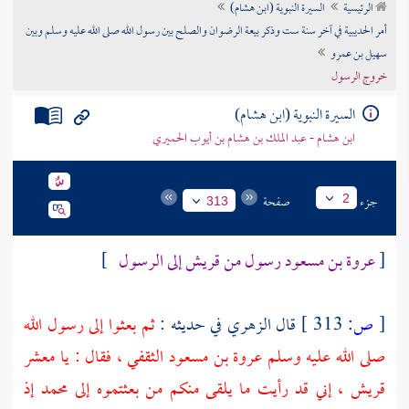
الرئيسية
السيرة النبوية (ابن هشام)
تراجم الأعلام
أمر الحديبية في آخر سنة ست وذكر بيعة الرضوان والصلح بين رسول الله صلى الله عليه وسلم وبين
سهيل بن عمرو
خروج الرسول
السيرة النبوية (ابن هشام)
ابن هشام - عبد الملك بن هشام بن أيوب الحميري
جزء
صفحة
2
313
[
عروة بن مسعود
رسول من قريش إلى الرسول
]
[
ص:
313 ]
قال
الزهري
في حديثه :
ثم بعثوا إلى رسول الله
صلى الله عليه وسلم
عروة بن مسعود الثقفي
، فقال : يا معشر
قريش
، إني قد رأيت ما يلقى منكم من بعثتموه إلى
محمد
إذ