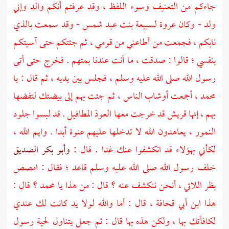
جاءكم من التعنيف وسوء اللفظ ، وقد عرفتم أنكم والد وإني
ولد - وكان
عروة
لسبيعة بنت عبد شمس
- وقد سمعت بالذي
نابكم ، فجمعت من أطاعني من قومي ، ثم جئتكم حتى آسيتكم
بنفسي ؛ قالوا : صدقت ، ما أنت عندنا بمتهم . فخرج حتى أتى
رسول الله صلى الله عليه وسلم ، فجلس بين يديه ، ثم قال : يا
محمد
، أجمعت أوشاب الناس ، ثم جئت بهم إلى بيضتك لتفضها
بهم ، إنها
قريش
قد خرجت معها العوذ المطافيل . قد لبسوا جلود
النمور ، يعاهدون الله لا تدخلها عليهم عنوة أبدا . وايم الله ،
لكأني بهؤلاء قد انكشفوا عنك غدا . قال :
وأبو بكر الصديق
خلف رسول الله صلى الله عليه وسلم قاعد ؛ فقال : امصص
بظر اللاتي ، أنحن ننكشف عنه ؟ قال : من هذا يا
محمد
؟ قال :
هذا
ابن أبي قحافة
، قال : أما والله لولا يد كانت لك عندي
لكافأتك بها ، ولكن هذه بها قال : ثم جعل يتناول لحية رسول