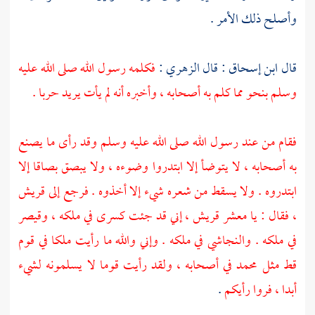
وأصلح ذلك الأمر .
قال
ابن إسحاق
: قال
الزهري
:
فكلمه رسول الله صلى الله عليه
وسلم بنحو مما كلم به أصحابه ، وأخبره أنه لم يأت يريد حربا .
فقام من عند رسول الله صلى الله عليه وسلم وقد رأى ما يصنع
به أصحابه ، لا يتوضأ إلا ابتدروا وضوءه ، ولا يبصق بصاقا إلا
ابتدروه . ولا يسقط من شعره شيء إلا أخذوه . فرجع إلى
قريش
، فقال : يا معشر
قريش
، إني قد جئت كسرى في ملكه ، وقيصر
في ملكه . والنجاشي في ملكه . وإني والله ما رأيت ملكا في قوم
قط مثل
محمد
في أصحابه ، ولقد رأيت قوما لا يسلمونه لشيء
أبدا ، فروا رأيكم
.