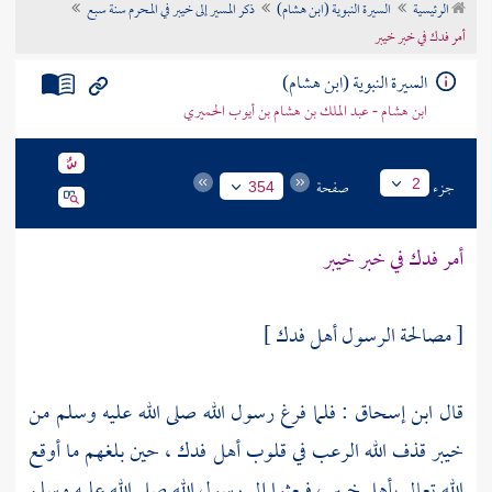
الرئيسية
السيرة النبوية (ابن هشام)
ذكر المسير إلى خيبر في المحرم سنة سبع
تراجم الأعلام
أمر فدك في خبر خيبر
السيرة النبوية (ابن هشام)
ابن هشام - عبد الملك بن هشام بن أيوب الحميري
جزء
صفحة
2
354
أمر
فدك
في خبر
خيبر
[ مصالحة الرسول أهل فدك ]
قال
ابن إسحاق
: فلما فرغ رسول الله صلى الله عليه وسلم من
خيبر
قذف الله الرعب في قلوب أهل
فدك
، حين بلغهم ما أوقع
الله تعالى
بأهل خيبر
، فبعثوا إلى رسول الله صلى الله عليه وسلم