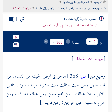
الرئيسية
السيرة النبوية (ابن هشام)
تراجم الأعلام
ذكر قدوم جعفر بن أبي طالب من الحبشة وحديث المهاجرين إلى الحبشة
مهاجرات الحبشة
السيرة النبوية (ابن هشام)
ابن هشام - عبد الملك بن هشام بن أيوب الحميري
جزء
صفحة
2
368
[
مهاجرات الحبشة
]
وجميع من
[
ص:
368 ]
هاجر إلى أرض
الحبشة
من النساء ، من
قدم منهن ومن هلك هنالك ست عشرة امرأة ، سوى بناتهن
اللاتي ولدن هنالك . من قدم منهن ومن هلك هنالك ، ومن
خرج به معهن حين خرجن : [ من قريش ]