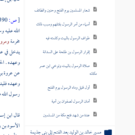
شعار المسلمين يوم الفتح وحنين والطائف
[
ص:
390 ]
أسماء من أمر الرسول بقتلهم وسبب ذلك
الله عليه و
طواف الرسول بالبيت وكلمته فيه
مخرمة
ومروا
يدخل في ع
إقرار الرسول بن طلحة على السدانة
وعهده .
الح
صلاة الرسول بالبيت وتوخي ابن عمر
عن
عروة بن
مكانه
وعهده فليد
أول قتيل وداه الرسول يوم الفتح
رسول الله ص
أمان الرسول لصفوان بن أمية
قال
ابن إس
عدة من شهد فتح مكة من المسلمين
الأسود بن 
مسير خالد بن الوليد بعد الفتح إلى بني جذيمة