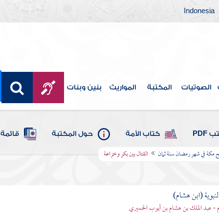
Indonesia
الصوتيات
المكتبة
المواريث
بنين وبنات
 PDF
كتاب الأمة
حول المكتبة
قائمة 
تح مكة في شهر رمضان سنة ثمان
القتال بين بكر وخزاعة
لنبوية (ابن هشام)
 - عبد الملك بن هشام بن أيوب الحميري