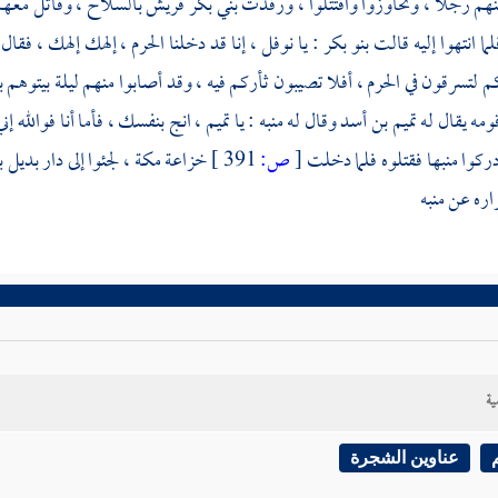
نهم رجلا ، وتحاوزوا واقتتلوا ، ورفدت
بني بكر
قريش
بالسلاح ، وقاتل معه
لما انتهوا إليه قالت
بنو بكر
: يا
نوفل
، إنا قد دخلنا الحرم ، إلهك إلهك ، فقال 
م لتسرقون في
الحرم
، أفلا تصيبون ثأركم فيه ، وقد أصابوا منهم ليلة بيتوهم ب
مه يقال له
تميم بن أسد
وقال له
منبه
: يا
تميم
، انج بنفسك ، فأما أنا فوالله إ
ركوا منبها فقتلوه فلما دخلت
[
ص:
391 ]
خزاعة
مكة
، لجئوا إلى دار
بديل ب
راره عن
منبه
ية
عناوين الشجرة