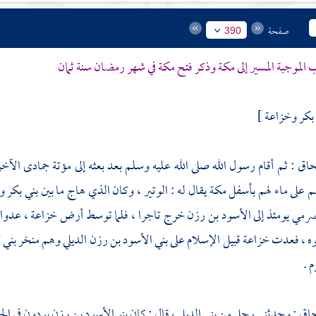
صفحة
390
الموجبة المسير إلى
مكة
وذكر فتح
مكة
في شهر رمضان سنة ثمان
بكر
وخزاعة
]
حاق
: ثم أقام رسول الله صلى الله عليه وسلم بعد بعثه إلى
مؤتة
جمادى الآخر
م على ماء لهم بأسفل
مكة
يقال له :
الوتير
، وكان الذي هاج ما بين
بني بكر
و
مي يومئذ إلى
الأسود بن رزن
خرج تاجرا ، فلما توسط أرض
خزاعة
، عدوا 
وه ، فعدت
خزاعة
قبيل الإسلام على
بني الأسود بن رزن الديلي
وهم منخر
بني 
م
.
حاق
: وحدثني رجل من
بني الديل
، قال : كان
بنو الأسود بن رزن
يودون في الجا