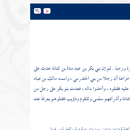
ة ورجبا . ثم إن
بني بكر بن عبد مناة بن كنانة
عدت على
خزاعة
أن رجلا من
بني الحضرمي
، واسمه
مالك بن عباد
عليه فقتلوه ، وأخذوا ماله ، فعدت
بنو بكر
على رجل من
كنانة
وأشرافهم
سلمى
وكلثوم
وذؤيب
فقتلوهم بعرفة عند
هلية ديتين ديتين ، ونودى دية دية ، لفضلهم فينا