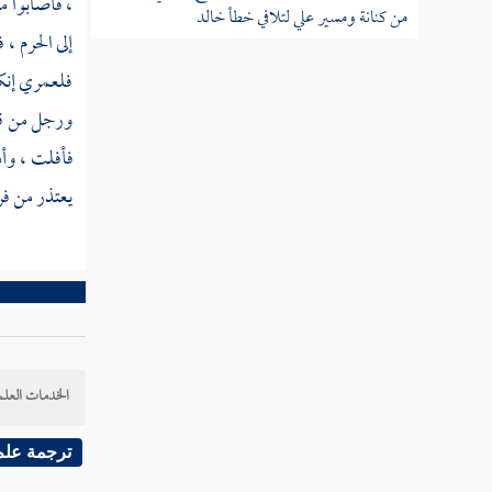
، فأصابوا م
من كنانة ومسير علي لتلافي خطأ خالد
إلى
الحرم
، ف
فلعمري إنك
مسير خالد بن الوليد لهدم العزى
ورجل من قو
غزوة حنين في سنة ثمان بعد الفتح
فأفلت ، وأد
عمرة الرسول من الجعرانة
يعتذر من ف
غزوة تبوك
أمر وفد ثقيف وإسلامها
حج أبي بكر بالناس سنة تسع
الخدمات العلم
شعر حسان الذي عدد فيه المغازي
ترجمة علم