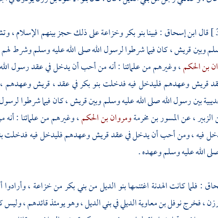
قال
ابن إسحاق
: فبينا
بنو بكر
وخزاعة
على ذلك حجز بينهم الإسلام ، وتش
سلم وبين
قريش
، كان فيما شرطوا لرسول الله صلى الله عليه وسلم وشرط لهم 
ن بن الحكم
، وغيرهم من علمائنا : أنه من أحب أن يدخل في عقد رسول الل
قد
قريش
وعهدهم فليدخل فيه فدخلت
بنو بكر
في عقد ،
قريش
وعهدهم ،
ديبية
بين رسول الله صلى الله عليه وسلم وبين
قريش
، كان فيما شرطوا لرسول
 الزبير
، عن
المسور بن مخرمة
ومروان بن الحكم
، وغيرهم من علمائنا : أنه
خل فيه ، ومن أحب أن يدخل في عقد
قريش
وعهدهم فليدخل فيه فدخلت
ب
لى الله عليه وسلم وعهده .
حاق
: فلما كانت الهدنة اغتنمها
بنو الديل
من
بني بكر
من
خزاعة
، وأرادوا أ
رزن
، فخرج
نوفل بن معاوية الديلي
في
بني الديل
، وهو يومئذ قائدهم ، وليس 