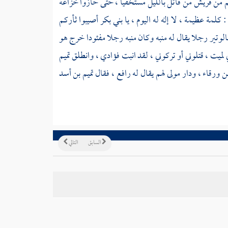
م من
قريش
من قاتل بالليل مستخفيا ، حتى حازوا
خزاعة
: كلمة عظيمة ، لا إله له اليوم ، يا
بني بكر
أصيبوا ثأركم
الوتير رجلا يقال له
منبه
وكان
منبه
رجلا مفئودا خرج هو
ني لميت ، قتلوني أو تركوني ، لقد انبت فؤادي ، وانطلق
تميم
ن ورقاء
، ودار مولى لهم يقال له
رافع
، فقال
تميم بن أسد
السابق
التالي