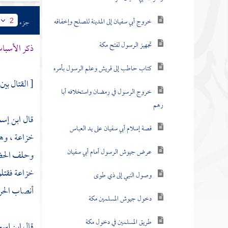
خروج أبي سفيان إلى المدينة للصلح وإخفاقه
جزء
2
تجهيز الرسول لفتح مكة
ذكر الأسباب 
كتاب حاطب إلى قريش وعلم الرسول بأمره
[ القتال بين
خروج الرسول في رمضان واستخلافه أبا
رهم
قال
ابن إس
قصة إسلام أبي سفيان على يد العباس
خزاعة
، وه
عرض جيوش الرسول أمام أبي سفيان
وحلف الحضر
خزاعة
فقتل
وصول النبي إلى ذي طوى
أنصاب الحر
دخول جيوش المسلمين مكة
طريق المسلمين في دخول مكة
قال
ابن إس