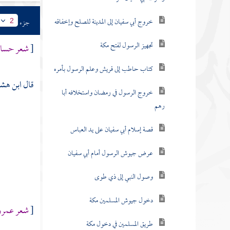
خروج أبي سفيان إلى المدينة للصلح وإخفاقه
جزء
2
تجهيز الرسول لفتح مكة
[
شعر
حسا
كتاب حاطب إلى قريش وعلم الرسول بأمره
قال
ابن هش
خروج الرسول في رمضان واستخلافه أبا
رهم
قصة إسلام أبي سفيان على يد العباس
عرض جيوش الرسول أمام أبي سفيان
وصول النبي إلى ذي طوى
دخول جيوش المسلمين مكة
[
شعر
عمرو
طريق المسلمين في دخول مكة