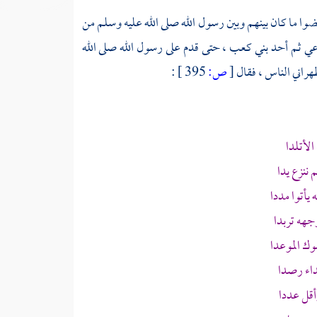
قضوا ما كان بينهم وبين رسول الله صلى الله عليه وسلم من
اعي
ثم أحد
بني كعب
، حتى قدم على رسول الله صلى الله
راني الناس ، فقال
[
ص:
395 ]
:
الأتلدا
ننزع يدا
يأتوا مددا
جهه تربدا
وك الموعدا
داء رصدا
قل عددا