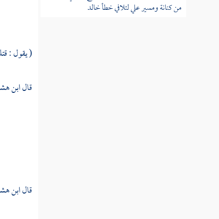
من كنانة ومسير علي لتلافي خطأ خالد
مسير خالد بن الوليد لهدم العزى
( يقول : قتل
غزوة حنين في سنة ثمان بعد الفتح
عمرة الرسول من الجعرانة
قال
ابن هش
غزوة تبوك
أمر وفد ثقيف وإسلامها
حج أبي بكر بالناس سنة تسع
قال
ابن هش
شعر حسان الذي عدد فيه المغازي