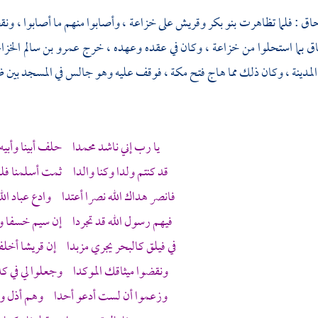
حاق
: فلما تظاهرت
بنو بكر
وقريش
على
خزاعة
، وأصابوا منهم ما أصابوا ، ون
ثاق بما استحلوا من
خزاعة
، وكان في عقده وعهده ، خرج
عمرو بن سالم الخز
المدينة
، وكان ذلك مما هاج فتح
مكة
، فوقف عليه وهو جالس في المسجد بين ظه
يا رب إني ناشد
محمدا
حلف أبينا وأبيه 
قد كنتم ولدا وكنا والدا ثمت أسلمنا فلم 
فانصر هداك الله نصرا أعتدا وادع عباد الله 
فيهم رسول الله قد تجردا إن سيم خسفا و
في فيلق كالبحر يجري مزبدا إن قريشا أخلف
ونقضوا ميثاقك الموكدا وجعلوا لي في ك
وزعموا أن لست أدعو أحدا وهم أذل وأ