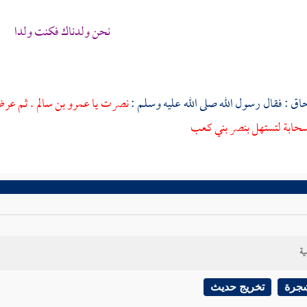
نحن ولدناك فكنت ولدا
حاق
: فقال رسول الله صلى الله عليه وسلم :
نصرت يا
عمرو بن سالم
. ثم عرض
سحابة لتستهل بنصر
بني كعب
ية
شجرة
تخريج حديث