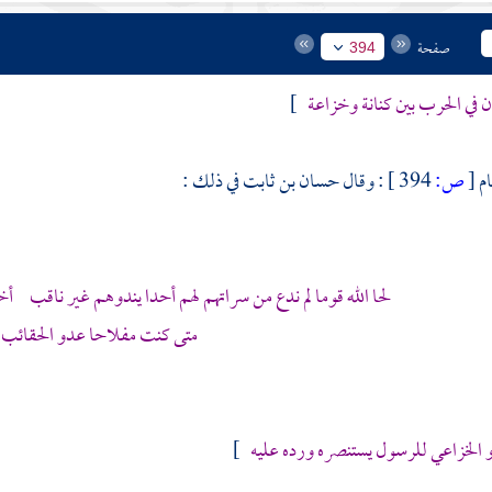
صفحة
394
ن
في الحرب بين
كنانة
وخزاعة
]
ام
[
ص:
394 ]
: وقال
حسان بن ثابت
في ذلك :
لحا الله قوما لم ندع من سراتهم لهم أحدا يندوهم غير ناقب 
متى كنت مفلاحا عدو الحقائب
 الخزاعي
للرسول يستنصره ورده عليه
]