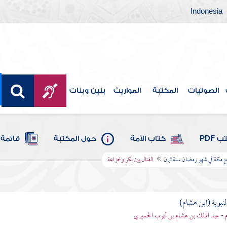
Indonesia
الصوتيات
المكتبة
المواريث
بنين وبنات
 PDF
كتاب الأمة
حول المكتبة
قائمة 
تح مكة في شهر رمضان سنة ثمان
القتال بين بكر وخزاعة
لنبوية (ابن هشام)
 - عبد الملك بن هشام بن أيوب الحميري