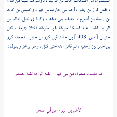
المسلمون من أصحاب
خالد بن الوليد
، ناوشوهم شيئا من قتال
، فقتل
كرز بن جابر
، أحد
بني محارب بن فهر
،
وخنيس بن خالد
بن ربيعة بن أصرم
، حليف
بني منقذ
، وكانا في خيل
خالد بن
الوليد
فشذا عنه فسلكا طريقا غير طريقه فقتلا جميعا ، قتل
خنيس
[
ص:
408 ]
بن خالد
قبل
كرز بن جابر
، فجعله
كرز
بن جابر
بين رجليه ، ثم قاتل عنه حتى قتل ، وهو يرتجز ويقول :
قد علمت صفراء من
بني فهر
نقية الوجه نقية الصدر
لأضربن اليوم عن
أبي صخر