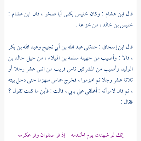
قال
ابن هشام
: وكان
خنيس
يكنى
أبا صخر
، قال
ابن هشام
:
خنيس بن خالد
، من
خزاعة
.
قال
ابن إسحاق
: حدثني
عبد الله بن أبي نجيح
وعبد الله بن بكر
، قالا : وأصيب من
جهينة
سلمة بن الميلاء
، من خيل
خالد بن
الوليد
وأصيب من المشركين ناس قريب من اثني عشر رجلا أو
ثلاثة عشر رجلا ثم انهزموا ، فخرج
حماس
منهزما حتى دخل بيته
، ثم قال لامرأته : أغلقي علي بابي ، قالت : فأين ما كنت تقول ؟
فقال :
إنك لو شهدت يوم
الخندمه
إذ فر
صفوان
وفر
عكرمه