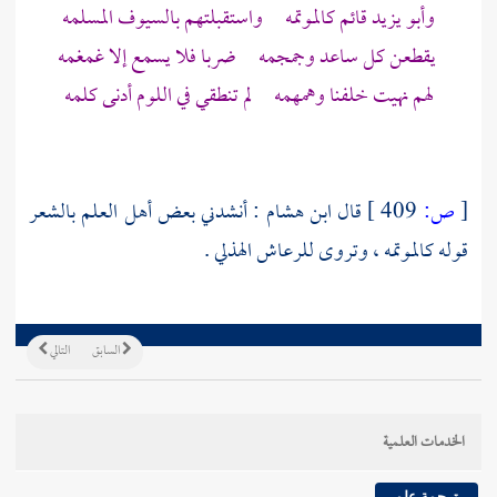
وأبو يزيد
قائم كالموتمه واستقبلتهم بالسيوف المسلمه
‏‏‏‏‏‏ يقطعن كل ساعد وجمجمه ضربا فلا يسمع إلا غمغمه
لهم نهيت خلفنا وهمهمه لم تنطقي في اللوم أدنى كلمه
[
ص:
409 ]
قال
ابن هشام
: أنشدني بعض أهل العلم بالشعر
قوله كالموتمه ، وتروى
للرعاش الهذلي
.
السابق
التالي
الخدمات العلمية
ترجمة علم