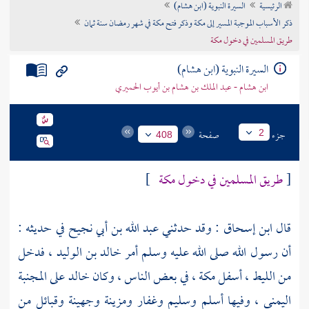
الرئيسية
السيرة النبوية (ابن هشام)
تراجم الأعلام
ذكر الأسباب الموجبة المسير إلى مكة وذكر فتح مكة في شهر رمضان سنة ثمان
طريق المسلمين في دخول مكة
السيرة النبوية (ابن هشام)
ابن هشام - عبد الملك بن هشام بن أيوب الحميري
جزء
صفحة
2
408
[
طريق المسلمين في دخول
مكة
]
قال
ابن إسحاق
: وقد حدثني
عبد الله بن أبي نجيح
في حديثه :
أن رسول الله صلى الله عليه وسلم أمر
خالد بن الوليد
، فدخل
من
الليط
، أسفل
مكة
، في بعض الناس ، وكان
خالد
على المجنبة
اليمنى ، وفيها
أسلم
وسليم
وغفار
ومزينة
وجهينة
وقبائل من