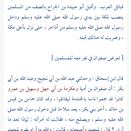
قبائل
العرب
. وأقبل
أبو عبيدة بن الجراح
بالصف من المسلمين
ينصب
لمكة
بين يدي رسول الله صلى الله عليه وسلم ودخل
رسول الله صلى الله عليه وسلم من
أذاخر
، حتى نزل بأعلى
مكة
، وضربت له هنالك قبته .
[ تعرض
صفوان
في نفر معه للمسلمين ]
قال
ابن إسحاق
: وحدثني
عبد الله بن أبي نجيح
وعبد الله بن أبي
بكر
: أن
صفوان بن أمية
وعكرمة بن أبي جهل
وسهيل بن عمرو
كانوا قد جمعوا ناسا
بالخندمة
ليقاتلوا ، وقد كان
حماس بن قيس
بن خالد
، أخو
بني بكر
، يعد سلاحا قبل دخول رسول الله صلى
الله عليه وسلم ، ويصلح منه ، فقالت له امرأته : لماذا تعد ما
أرى ؟ قال :
لمحمد
وأصحابه ، قالت : والله ما أراه يقوم
لمحمد