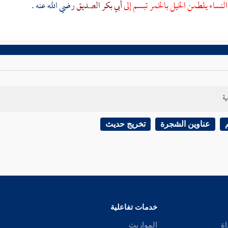
لنساء يلطمن الخيل بالخمر تبسم إلى
أبي بكر الصديق
رضي الله عنه .
ية
عناوين الشجرة
تخريج حديث
خدمات تفاعلية
اة
المواريث