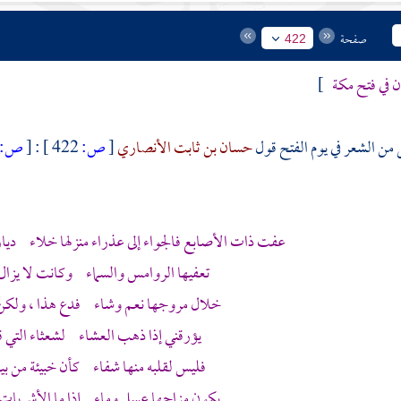
صفحة
422
ن
في فتح
مكة
]
ل من الشعر في يوم الفتح قول
حسان بن ثابت الأنصاري
[
ص:
422 ]
:
[
ص:
عفت ذات الأصابع فالجواء إلى عذراء منزلها خلاء ديا
تعفيها الروامس والسماء وكانت لا يزال 
خلال مروجها نعم وشاء فدع هذا ، ولكن
يؤرقني إذا ذهب العشاء لشعثاء التي قد
فليس لقلبه منها شفاء كأن خبيئة من 
يكون مزاجها عسل وماء إذا ما الأشربات 