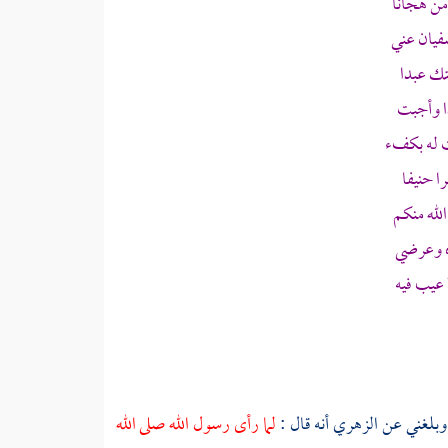
من هجانا
فيان عني
تك عبدا
ا
وأجبت
ت له بكفء
ا حنيفا
لله منكم
ه وعرضي
عيب فيه
 وبلغني عن
الزهري
أنه قال :
لما رأى رسول الله صلى الله