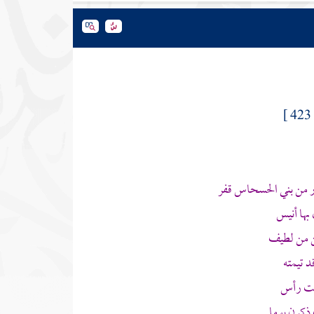
423 ]
ر من
بني الحسحاس
قفر
بها أنيس
 من لطيف
 تيمته
بيت رأس
ذكرن يوما