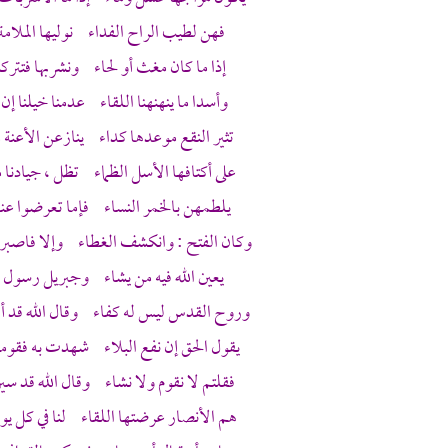
فهن لطيب الراح الفداء ن‏‏وليها الملامة إ
إذا ما كان مغث أو لحاء ونشربها فتتركن
وأسدا ما ينهنهنا اللقاء عدمنا خيلنا إن ل
تثير النقع موعدها كداء ينازعن الأعنة
على أكتافها الأسل الظماء تظل ، جيادنا
يلطمهن بالخمر النساء فإما تعرضوا عنا 
وكان الفتح : وانكشف الغطاء وإلا فاصبروا
يعين الله فيه من يشاء
وجبريل
رسول ال
وروح القدس
ليس له كفاء وقال الله قد 
يقول الحق إن نفع البلاء شهدت به فقوم
فقلتم لا نقوم ولا نشاء وقال الله قد س
هم
الأنصار
عرضتها اللقاء لنا في كل يو