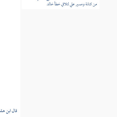
من كنانة ومسير علي لتلافي خطأ خالد
مسير خالد بن الوليد لهدم العزى
غزوة حنين في سنة ثمان بعد الفتح
عمرة الرسول من الجعرانة
غزوة تبوك
أمر وفد ثقيف وإسلامها
حج أبي بكر بالناس سنة تسع
شعر حسان الذي عدد فيه المغازي
قال
ابن هش