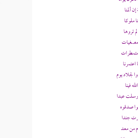
ن ألمنا
ا ملوكا
م تروها
 مصغيات
 متمطرات
اعتمرنا
 لجلاد يوم
له فينا
أرسلت عبدا
وا صدقوه
يرت جندا
م من معد