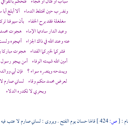
سباب أو قتال أو هجاء فنحكم بالقوافي 
ونضرب حين تختلط الدماء ألا أبلغ أبا س
مغلغلة فقد برح الخفاء بأن سيوفنا ترك
وعبد الدار سادتها الإماء هجوت
محمد
عنه وعند الله في ذاك الجزاء أتهجوه ولس
فشركما لخيركما الفداء هجوت مباركا بر
أمين الله شيمته الوفاء أمن يهجو رسول ا
ويمدحه وينصره سواء ؟ فإن أبي ووالد
لعرض
محمد
منكم وقاء لساني صارم لا 
وبحري لا تكدره الدلاء
ام
:
[
ص:
424 ]
قالها
حسان
يوم الفتح . ويروى : لساني صارم لا عتب فيه