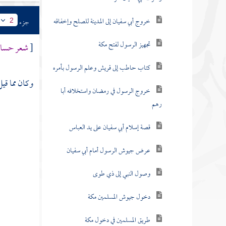
خروج أبي سفيان إلى المدينة للصلح وإخفاقه
جزء
2
تجهيز الرسول لفتح مكة
[
شعر
حسا
كتاب حاطب إلى قريش وعلم الرسول بأمره
وكان مما قي
خروج الرسول في رمضان واستخلافه أبا
رهم
قصة إسلام أبي سفيان على يد العباس
عرض جيوش الرسول أمام أبي سفيان
وصول النبي إلى ذي طوى
دخول جيوش المسلمين مكة
طريق المسلمين في دخول مكة