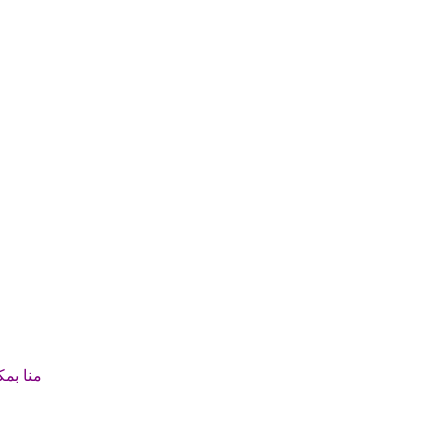
منا
بمك