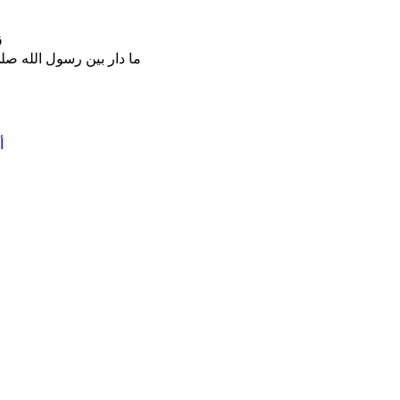
ق
ما دار بين رسول الله ص
أ