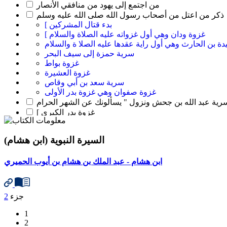
من اجتمع إلى يهود من منافقي الأنصار
ذكر من اعتل من أصحاب رسول الله صلى الله عليه وسلم
[ بدء قتال المشركين
[ غزوة ودان وهي أول غزواته عليه الصلاة والسلام
ة بن الحارث وهي أول راية عقدها عليه الصلا ة والسلام
سرية حمزة إلى سيف البحر
غزوة بواط
غزوة العشيرة
سرية سعد بن أبي وقاص
غزوة صفوان وهي غزوة بدر الأولى
[ غزوة بدر الكبرى
غزوة بني سليم بالكدر
غزوة السويق
السيرة النبوية (ابن هشام)
غزوة ذي أمر
غزوة الفرع من بحران
أمر بني قينقاع
ابن هشام - عبد الملك بن هشام بن أيوب الحميري
سرية زيد بن حارثة إلى القردة
مقتل كعب بن الأشرف
أمر محيصة وحويصة
جزء
2
[ المدة بين قدوم الرسول نجران وغزوة أحد
غزوة أحد
1
ذكر يوم الرجيع
2