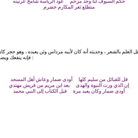
حكم السيوف لنا وجد مزحم عود الرياسة شامخ عرنينه
متطلع ثغر المكارم خضرم
 العلم بالشعر ، وحديثه أنه كان لأبيه
مرداس
وثن يعبده ، وهو حجر كا
يوما عند ضمار ، إذ سمع من جوف ضمار مناديا يقول :
فإنه ينفعك ويضر
قل للقبائل من
سليم
كلها أودى ضمار وعاش أهل المسجد
إن الذي ورث النبوة والهدى بعد
ابن مريم
من
قريش
مهتدي
أودى ضمار وكان يعبد مرة قبل الكتاب إلى النبي
محمد