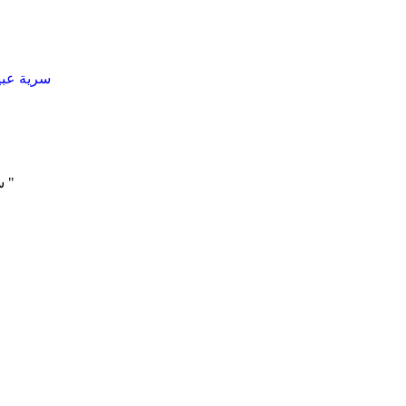
سرية عبيد
سرية عبد الله بن جحش ونزول " يسألونك عن الشهر الحرام "