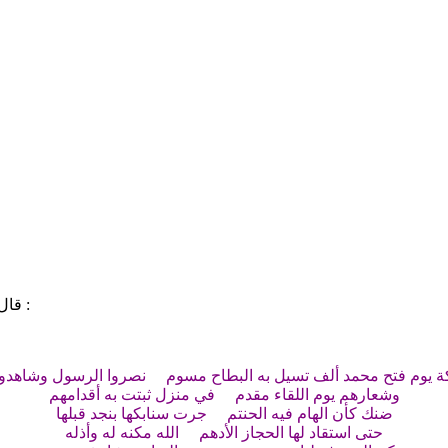
أمر الحديبية في آخر سنة ست وذكر بيعة الرضوان والصل
ذكر قدوم جعف
:
427 ]
قال
ذكر غزوة مؤتة في جماد
ذكر الأسباب الموجبة
مسير خالد بن الوليد بعد 
ة
يوم فتح
محمد
ألف تسيل به
البطاح
مسوم نصروا الرسول وشاهدوا 
وشعارهم يوم اللقاء مقدم في منزل ثبتت به أقدامهم
ضنك كأن الهام فيه الحنتم جرت سنابكها بنجد قبلها
حتى استقاد لها الحجاز الأدهم الله مكنه له وأذله