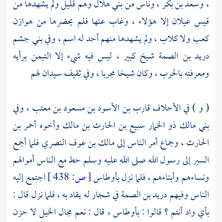
،
وسعد بن بكر
، وناس من
بني هلال
وهم قليل ولم يشهدها من
قيس عيلان
إلا هؤلاء ، وغاب عنها فلم يحضرها من
هوازن
كعب
ولا
كلاب
، ولم يشهدها منهم أحد له اسم ، وفي
بني جشم
دريد بن الصمة
شيخ كبير ، ليس فيه شيء إلا التيمن برأيه
ومعرفته بالحرب ، وكان شيخا مجربا ، وفي
ثقيف
سيدان لهم
( و ) في الأحلاف
قارب بن الأسود بن مسعود بن معتب
، وفي
بني مالك
ذو الخمار سبيع بن الحارث بن مالك
وأخوه
أحمر بن
الحارث
، وجماع أمر الناس إلى
مالك بن عوف النصري
فلما أجمع
السير إلى رسول الله صلى الله عليه وسلم حط مع الناس أموالهم
ونساءهم وأبناءهم ، فلما نزل
بأوطاس
[
ص:
438 ]
اجتمع إليه
الناس وفيهم
دريد بن الصمة
في شجار له يقاد به ، فلما نزل قال :
بأي واد أنتم ؟ قالوا :
بأوطاس
، قال : نعم مجال الخيل لا حزن