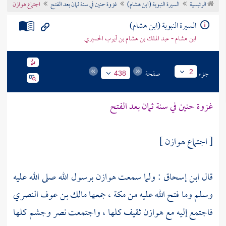
الرئيسية
السيرة النبوية (ابن هشام)
غزوة حنين في سنة ثمان بعد الفتح
اجتماع هوازن
تراجم الأعلام
السيرة النبوية (ابن هشام)
ابن هشام - عبد الملك بن هشام بن أيوب الحميري
جزء
صفحة
2
438
غزوة
حنين
في سنة ثمان بعد الفتح
[ اجتماع
هوازن
]
قال
ابن إسحاق
: ولما سمعت
هوازن
برسول الله صلى الله عليه
وسلم وما فتح الله عليه من
مكة
، جمعها
مالك بن عوف النصري
فاجتمع إليه مع
هوازن
ثقيف
كلها ، واجتمعت
نصر
وجشم
كلها