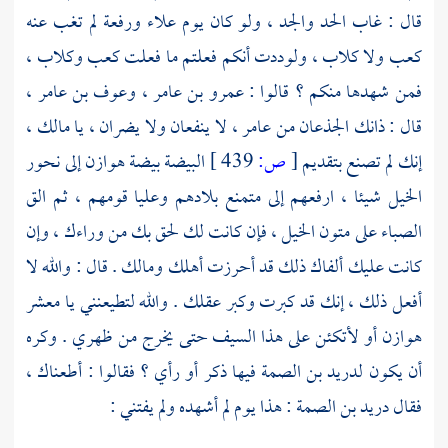
قال : غاب الحد والجد ، ولو كان يوم علاء ورفعة لم تغب عنه
كعب
ولا
كلاب
، ولوددت أنكم فعلتم ما فعلت
كعب
وكلاب
،
فمن شهدها منكم ؟ قالوا :
عمرو بن عامر
،
وعوف بن عامر
،
قال : ذانك الجذعان من
عامر
، لا ينفعان ولا يضران ، يا
مالك
،
إنك لم تصنع بتقديم
[
ص:
439 ]
البيضة بيضة
هوازن
إلى نحور
الخيل شيئا ، ارفعهم إلى متمنع بلادهم وعليا قومهم ، ثم الق
الصباء على متون الخيل ، فإن كانت لك لحق بك من وراءك ، وإن
كانت عليك ألفاك ذلك قد أحرزت أهلك ومالك . قال : والله لا
أفعل ذلك ، إنك قد كبرت وكبر عقلك . والله لتطيعنني يا معشر
هوازن
أو لأتكئن على هذا السيف حتى يخرج من ظهري . وكره
أن يكون
لدريد بن الصمة
فيها ذكر أو رأي ؟ فقالوا : أطعناك ،
فقال
دريد بن الصمة
: هذا يوم لم أشهده ولم يفتني :