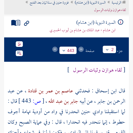
الرئيسية
السيرة النبوية (ابن هشام)
غزوة حنين في سنة ثمان بعد الفتح
تراجم الأعلام
لقاء هوازن وثبات الرسول
السيرة النبوية (ابن هشام)
ابن هشام - عبد الملك بن هشام بن أيوب الحميري
جزء
صفحة
2
443
[
لقاء
هوازن
وثبات الرسول
]
قال
ابن إسحاق
: فحدثني
عاصم بن عمر بن قتادة
، عن
عبد
الرحمن بن جابر
، عن أبيه
جابر بن عبد الله
،
[
ص:
443 ]
قال :
لما استقبلنا وادي
حنين
انحدرنا في واد من أودية
تهامة
أجوف
حطوط ، إنما ننحدر فيه انحدارا ، قال : وفي عماية الصبح وكان
القوم . قد سبقونا إلى الوادي ، فكمنوا لنا في شعابه وأحنائه