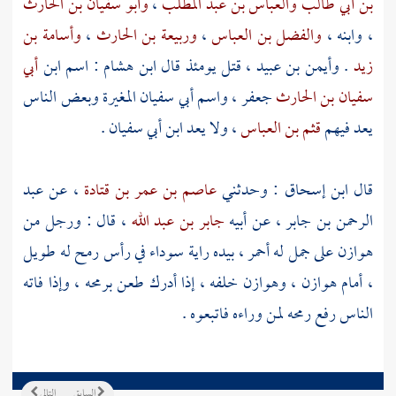
بن أبي طالب
والعباس بن عبد المطلب
،
وأبو سفيان بن الحارث
، وابنه ،
والفضل بن العباس
،
وربيعة بن الحارث
،
وأسامة بن
زيد
.
وأيمن بن عبيد
، قتل يومئذ قال
ابن هشام
: اسم ابن
أبي
سفيان بن الحارث
جعفر
، واسم
أبي سفيان
المغيرة
وبعض الناس
يعد فيهم
قثم بن العباس
، ولا يعد
ابن أبي سفيان
.
قال
ابن إسحاق
: وحدثني
عاصم بن عمر بن قتادة
، عن
عبد
الرحمن بن جابر
، عن أبيه
جابر بن عبد الله
، قال : ورجل من
هوازن
على جمل له أحمر ، بيده راية سوداء في رأس رمح له طويل
، أمام
هوازن
،
وهوازن
خلفه ، إذا أدرك طعن برمحه ، وإذا فاته
الناس رفع رمحه لمن وراءه فاتبعوه .
السابق
التالي