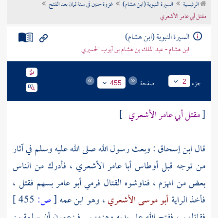
الرئيسية
السيرة النبوية (ابن هشام)
غزوة حنين في سنة ثمان بعد الفتح
تراجم الأعلام
مقتل أبي عامر الأشعري
السيرة النبوية (ابن هشام)
ابن هشام - عبد الملك بن هشام بن أيوب الحميري
جزء
صفحة
2
455
[
مقتل أبي عامر الأشعري
]
قال
ابن إسحاق
: وبعث رسول الله صلى الله عليه وسلم في آثار
من توجه قبل
أوطاس
أبا عامر الأشعري
، فأدرك من الناس
بعض من انهزم ، فناوشوه القتال فرمي
أبو عامر
بسهم فقتل ،
فأخذ الراية
أبو موسى الأشعري
، وهو ابن عمه
[
ص:
455 ]
فقاتلهم ، ففتح الله على يديه وهزمهم . فيزعمون أن
سلمة بن