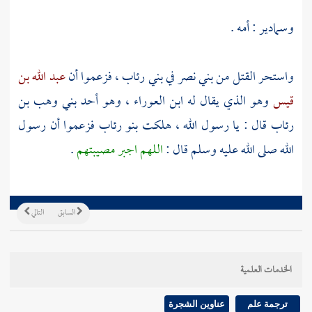
وسمادير
: أمه .
واستحر القتل من
بني نصر
في
بني رئاب
، فزعموا أن
عبد الله بن
قيس
وهو الذي يقال له
ابن العوراء
، وهو أحد
بني وهب بن
رئاب
قال : يا رسول الله ، هلكت
بنو رئاب
فزعموا أن رسول
الله صلى الله عليه وسلم قال :
اللهم اجبر مصيبتهم
.
السابق
التالي
الخدمات العلمية
ترجمة علم
عناوين الشجرة