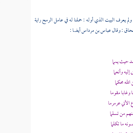
لم يعرف البيت الذي أوله : حملنا له في عامل الرمح راية
سحاق
: وقال
عباس بن مرداس
أيضا :
 حيث يمما
ليه وأنعما
الله محكما
ا وغابا مقوما
الأتي عرمرما
نهم من تسلما
ونه ما تكلما