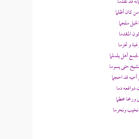
ه قد تقدما
من كان أظلما
لخيل ملجما
ون المقدما
غبة و تحزما
مع أهل يلملما
شيخ حتى يسوما
أخيه قد احجما
دوافعه دما
رمحا محطما
نخيب ونحرما