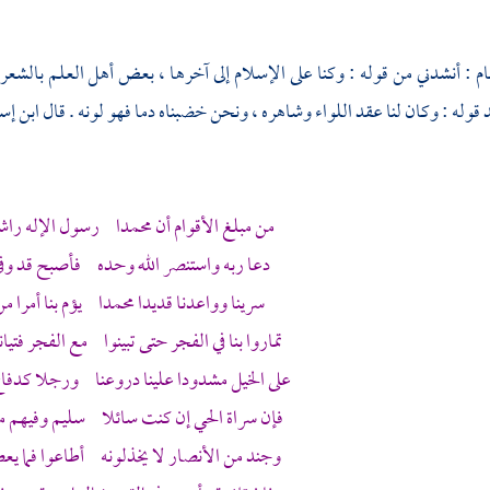
ام
: أنشدني من قوله : وكنا على الإسلام إلى آخرها ، بعض أهل العلم بالشعر و
 قوله : وكان لنا عقد اللواء وشاهره ، ونحن خضبناه دما فهو لونه . قال
ابن إ
من مبلغ الأقوام أن
محمدا
رسول الإله راشد
دعا ربه واستنصر الله وحده فأصبح قد وفى إ
سرينا وواعدنا قديدا
محمدا
يؤم بنا أمرا من 
تماروا بنا في الفجر حتى تبينوا مع الفجر فتيان
على الخيل مشدودا علينا دروعنا ورجلا كدفاع 
فإن سراة الحي إن كنت سائلا
سليم
وفيهم م
وجند من
الأنصار
لا يخذلونه أطاعوا فما يعص