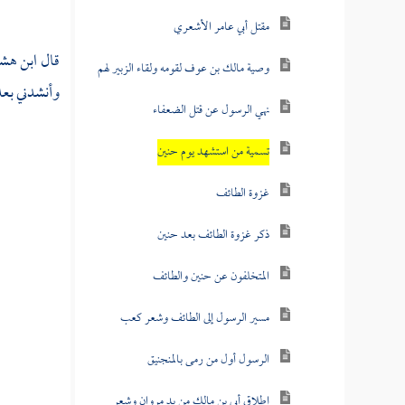
مقتل أبي عامر الأشعري
قال
ابن هش
وصية مالك بن عوف لقومه ولقاء الزبير لهم
وأنشدني بعد
نهي الرسول عن قتل الضعفاء
تسمية من استشهد يوم حنين
غزوة الطائف
ذكر غزوة الطائف بعد حنين
المتخلفون عن حنين والطائف
مسير الرسول إلى الطائف وشعر كعب
الرسول أول من رمى بالمنجنيق
إطلاق أبي بن مالك من يد مروان وشعر