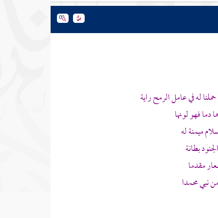
نا له في عامل الرمح راية
دما فهو لونها
ام ميمنة له
جنود بطانة
عار مقدما
من نبي
محمدا