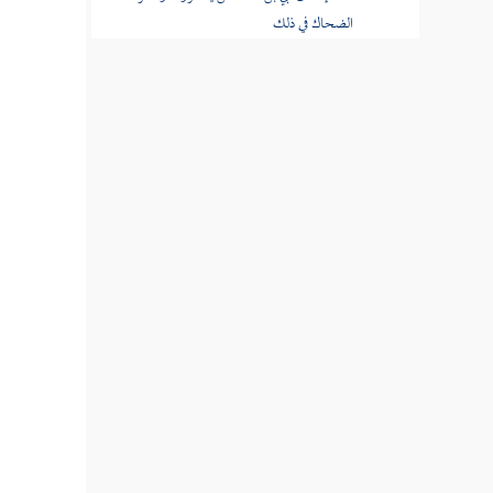
الضحاك في ذلك
شهداء المسلمين يوم الطائف
أمر أموال هوازن وسباياها وعطايا المؤلفة
قلوبهم منها وإنعام رسول الله صلى الله عليه
وسلم فيها
من الرسول على هوازن
قسم الفيء
عطاء المؤلفة قلوبهم
توزيع غنائم حنين على المبايعين
وجد الأنصار لحرمانهم فاسترضاهم
الرسول