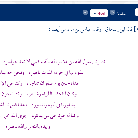
صفحة
469
قال
ابن إسحاق
: وقال
عباس بن مرداس
أيضا :
نصرنا رسول الله من غضب له بألف كمي لا تعد حواسره حمل
يذود بها في حومة الموت ناصره ونحن خضبناها 
غداة
حنين
يوم صفوان شاجره وكنا على الإسل
وكان لنا عقد اللواء وشاهره وكنا له دون ال
يشاورنا في أمره ونشاوره دعانا فسمانا الش
وكنا له عونا على من يناكره جزى الله خيرا 
وأيده بالنصر والله ناصره