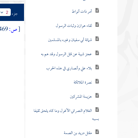
أمر ذات أنواط
جزء
2
لقاء هوازن وثبات الرسول
[
ص:
469 ]
شماتة أبي سفيان وغيره بالمسلمين
عجز شيبة عن قتل الرسول وقد هم به
بلاء علي وأنصاري في هذه الحرب
نصرة الملائكة
هزيمة المشركين
الغلام النصراني الأغرل وما كاد يلحق ثقيفا
بسببه
مقتل دريد بن الصمة