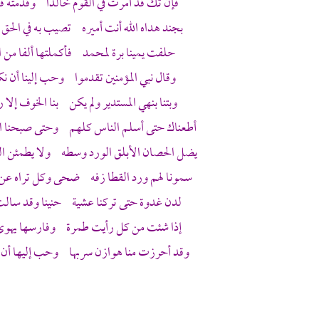
فإن تك قد أمرت في القوم خالدا وقدمته فإن
بجند هداه الله أنت أميره تصيب به في الحق 
حلفت يمينا برة
لمحمد
فأكملتها ألفا من ا
وقال نبي المؤمنين تقدموا وحب إلينا أن نك
وبتنا بنهي المستدير ولم يكن بنا الخوف إلا ر
أطعناك حتى أسلم الناس كلهم وحتى صبحنا الج
يضل الحصان الأبلق الورد وسطه ولا يطمئن ال
سمونا لهم ورد القطا زفه ضحى وكل تراه عن 
لدن غدوة حتى تركنا عشية حنينا وقد سالت 
إذا شئت من كل رأيت طمرة وفارسها يهوى و
وقد أحرزت منا
هوازن
سربها وحب إليها أن 