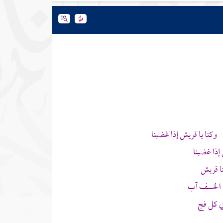
وكنا يا
قريش
إذا غضبنا
إذا غضبنا
ا
قريش
ت الخسف آب
في كل فج