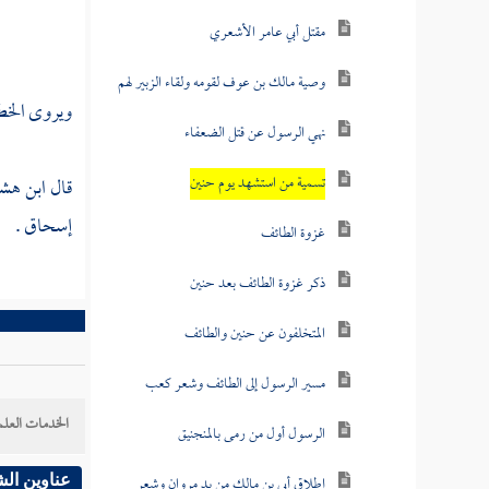
مقتل أبي عامر الأشعري
وصية مالك بن عوف لقومه ولقاء الزبير لهم
ويروى الخطو
نهي الرسول عن قتل الضعفاء
تسمية من استشهد يوم حنين
قال
ابن هش
إسحاق
.
غزوة الطائف
ذكر غزوة الطائف بعد حنين
المتخلفون عن حنين والطائف
مسير الرسول إلى الطائف وشعر كعب
الخدمات العلم
الرسول أول من رمى بالمنجنيق
إطلاق أبي بن مالك من يد مروان وشعر
عناوين ال