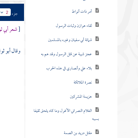
أمر ذات أنواط
جزء
2
لقاء هوازن وثبات الرسول
[
شعر أبي ث
شماتة أبي سفيان وغيره بالمسلمين
وقال أبو ث
عجز شيبة عن قتل الرسول وقد هم به
بلاء علي وأنصاري في هذه الحرب
نصرة الملائكة
هزيمة المشركين
الغلام النصراني الأغرل وما كاد يلحق ثقيفا
بسببه
مقتل دريد بن الصمة