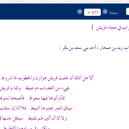
صفحة
477
واب في هجاء قريش
]
واب زيد بن صحار ، أحد
بني سعد بن بكر
:
ألا هل أتاك أن غلبت
قريش
هوازن
والخطوب لها شروط 
يجيء من الغضاب دم عبيط وكنا يا
قريش
كأن أنوفنا فيها سعوط فأصبحنا تسوقن
سياق العير يحدوها النبيط فلا أنا إن سئل
ولا أنا أن ألين لهم نشيط سينقل لحمها 
وتكتب في مسامعها القطوط