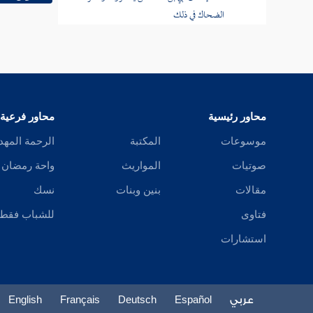
الضحاك في ذلك
شهداء المسلمين يوم الطائف
أمر أموال هوازن وسباياها وعطايا المؤلفة
قلوبهم منها وإنعام رسول الله صلى الله عليه
وسلم فيها
محاور رئيسية
محاور فرعية
موسوعات
المكتبة
الرحمة المهد
من الرسول على هوازن
صوتيات
المواريث
واحة رمضان
قسم الفيء
مقالات
بنين وبنات
نسك
عطاء المؤلفة قلوبهم
فتاوى
للشباب فقط
استشارات
توزيع غنائم حنين على المبايعين
وجد الأنصار لحرمانهم فاسترضاهم
الرسول
عربي
Español
Deutsch
Français
English