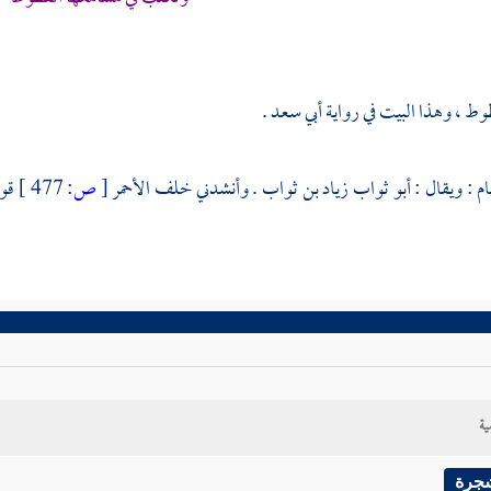
ط ، وهذا البيت في رواية
أبي سعد
.
ام
: ويقال :
أبو ثواب زياد بن ثواب
. وأنشدني
خلف الأحمر
[
ص:
477 ]
قول
ية
شجرة