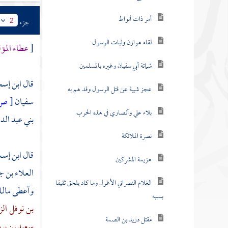
أمر ذات أنواط
جزء
2
لقاء هوازن وثبات الرسول
[
عطاء المؤل
شماتة أبي سفيان وغيره بالمسلمين
قال
ابن إس
عجز شيبة عن قتل الرسول وقد هم به
سفيان
[
ص:
بلاء علي وأنصاري في هذه الحرب
بني عبد الد
نصرة الملائكة
قال
ابن إس
هزيمة المشركين
العلاء بن ج
الغلام النصراني الأغرل وما كاد يلحق ثقيفا
وأعطى
مال
بسببه
بن نوفل ال
مقتل دريد بن الصمة
سعيد بن يرب