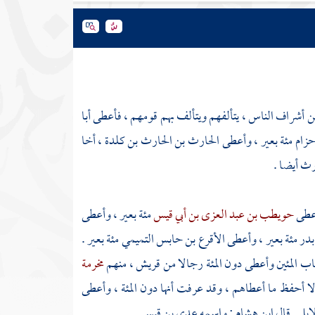
من أشراف الناس ، يتألفهم ويتألف بهم قومهم ، فأعطى أبا
حزام
مئة بعير ، وأعطى
الحارث بن الحارث بن كلدة
، أخا
رث أيضا .
أعطى
حويطب بن عبد العزى بن أبي قيس
مئة بعير ، وأعطى
بدر
مئة بعير ، وأعطى
الأقرع بن حابس التميمي
مئة بعير .
اب المئين وأعطى دون المئة رجالا من
قريش
، منهم
مخرمة
لا أحفظ ما أعطاهم ، وقد عرفت أنها دون المئة ، وأعطى
بل . قال
ابن هشام
: واسمه
عدي بن قيس
.