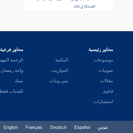
الضحاك في ذلك
شهداء المسلمين يوم الطائف
أمر أموال هوازن وسباياها وعطايا المؤلفة
قلوبهم منها وإنعام رسول الله صلى الله عليه
وسلم فيها
محاور رئيسية
محاور فرعية
موسوعات
المكتبة
الرحمة المهد
من الرسول على هوازن
صوتيات
المواريث
واحة رمضان
قسم الفيء
مقالات
بنين وبنات
نسك
عطاء المؤلفة قلوبهم
فتاوى
للشباب فقط
استشارات
توزيع غنائم حنين على المبايعين
وجد الأنصار لحرمانهم فاسترضاهم
الرسول
عربي
Español
Deutsch
Français
English