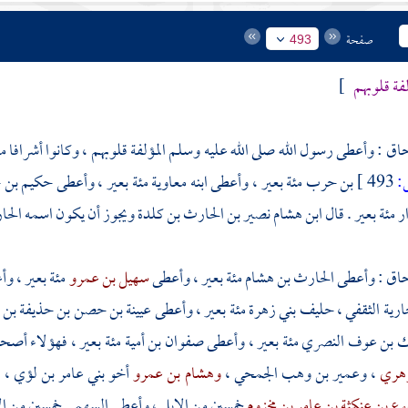
صفحة
493
فة قلوبهم
]
حاق
: وأعطى رسول الله صلى الله عليه وسلم المؤلفة قلوبهم ، وكانوا أشرافا 
493 ]
بن حرب مئة بعير ، وأعطى ابنه
معاوية
مئة بعير ، وأعطى
حكيم بن 
ار
مئة بعير . قال
ابن هشام
نصير بن الحارث بن كلدة
ويجوز أن يكون اسمه الحا
حاق
: وأعطى
الحارث بن هشام
مئة بعير ، وأعطى
سهيل بن عمرو
مئة بعير ، و
ارية الثقفي
، حليف
بني زهرة
مئة بعير ، وأعطى
عيينة بن حصن بن حذيفة بن 
ك بن عوف النصري
مئة بعير ، وأعطى
صفوان بن أمية
مئة بعير ، فهؤلاء أصح
زهري
،
وعمير بن وهب الجمحي
،
وهشام بن عمرو
أخو
بني عامر بن لؤي
، 
وع بن عنكثة بن عامر بن مخزوم
خمسين من الإبل ، وأعطى السهمي خمسين من الإ