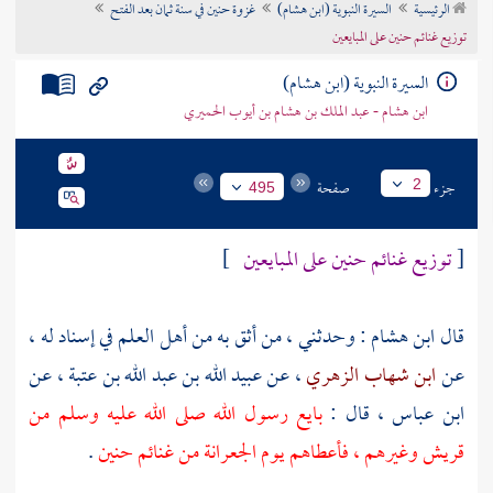
الرئيسية
السيرة النبوية (ابن هشام)
غزوة حنين في سنة ثمان بعد الفتح
تراجم الأعلام
توزيع غنائم حنين على المبايعين
السيرة النبوية (ابن هشام)
ابن هشام - عبد الملك بن هشام بن أيوب الحميري
جزء
صفحة
2
495
[
توزيع غنائم حنين على المبايعين
]
قال
ابن هشام
: وحدثني ، من أثق به من أهل العلم في إسناد له ،
عن
ابن شهاب الزهري
، عن
عبيد الله بن عبد الله بن عتبة
، عن
ابن عباس
، قال :
بايع رسول الله صلى الله عليه وسلم من
قريش
وغيرهم ، فأعطاهم يوم
الجعرانة
من غنائم
حنين
.