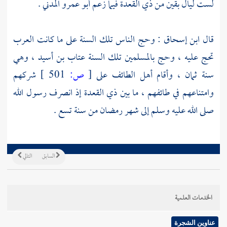
لست ليال بقين من ذي القعدة فيما زعم
أبو عمرو المدني
.
قال
ابن إسحاق
: وحج الناس تلك السنة على ما كانت العرب
تحج عليه ، وحج بالمسلمين تلك السنة
عتاب بن أسيد
، وهي
سنة ثمان ، وأقام أهل
الطائف
على
[
ص:
501 ]
شركهم
وامتناعهم في طائفهم ، ما بين ذي القعدة إذ انصرف رسول الله
صلى الله عليه وسلم إلى شهر رمضان من سنة تسع .
السابق
التالي
الخدمات العلمية
عناوين الشجرة