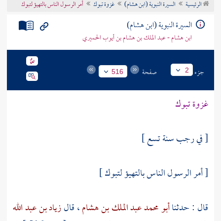
الرئيسية
السيرة النبوية (ابن هشام)
غزوة تبوك
أمر الرسول الناس بالتهيؤ لتبوك
تراجم الأعلام
السيرة النبوية (ابن هشام)
ابن هشام - عبد الملك بن هشام بن أيوب الحميري
جزء
صفحة
2
516
غزوة
تبوك
[ في رجب سنة تسع ]
[ أمر الرسول الناس بالتهيؤ
لتبوك
]
قال : حدثنا
أبو محمد عبد الملك بن هشام
، قال
زياد بن عبد الله