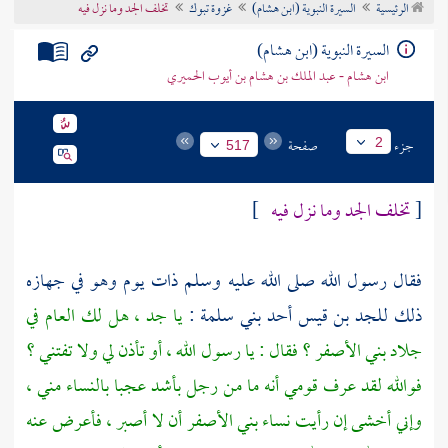
الرئيسية
السيرة النبوية (ابن هشام)
غزوة تبوك
تخلف الجد وما نزل فيه
تراجم الأعلام
السيرة النبوية (ابن هشام)
ابن هشام - عبد الملك بن هشام بن أيوب الحميري
جزء
صفحة
2
517
[
تخلف
الجد
وما نزل فيه
]
فقال رسول الله صلى الله عليه وسلم ذات يوم وهو في جهازه
ذلك
للجد بن قيس
أحد
بني سلمة
:
يا جد ، هل لك العام في
جلاد
بني الأصفر
؟ فقال : يا رسول الله ، أو تأذن لي ولا تفتني ؟
فوالله لقد عرف قومي أنه ما من رجل بأشد عجبا بالنساء مني ،
وإني أخشى إن رأيت نساء
بني الأصفر
أن لا أصبر ، فأعرض عنه