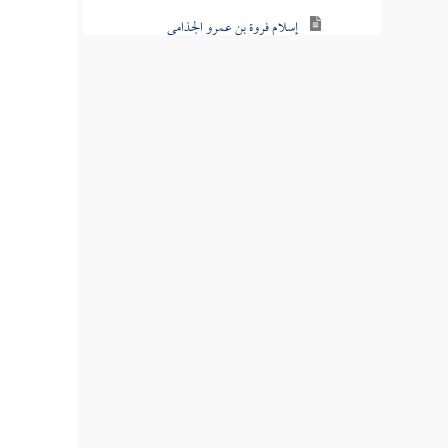
إسلام فروة بن عمرو الجذامي
إسلام بني الحارث بن كعب على يدي خالد
بن الوليد لما سار إليهم
قدوم رفاعة بن زيد الجذامي
قدوم وفد همدان
ذكر الكذابين مسيلمة الحنفي والأسود العنسي
حجة الوداع
بعث أسامة بن زيد إلى أرض فلسطين
خروج رسل رسول الله إلى الملوك