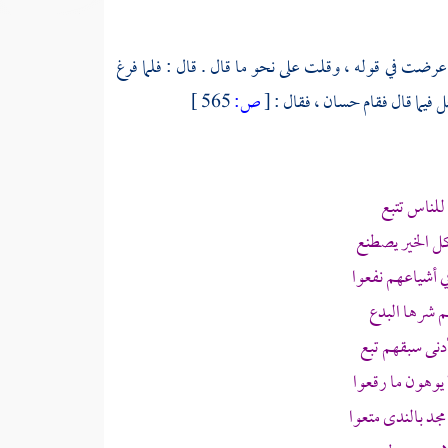
، عرضت في قوله ، وقلت على نحو ما قال . قال : فلما فرغ
فيما قال فقام
حسان
، فقال :
[
ص:
565 ]
للناس تتبع
ل الخير يصطنع
 أشياعهم نفعوا
 شرها البدع
نى سبقهم تبع
يوهون ما رقعوا
جد بالندى متعوا