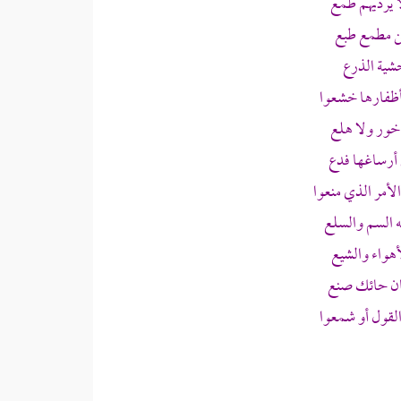
 يرديهم طمع
ن مطمع طبع
حشية الذرع
 أظفارها خشعوا
 خور ولا هلع
 أرساغها فدع
لأمر الذي منعوا
 السم والسلع
هواء والشيع
ان حائك صنع
لقول أو شمعوا