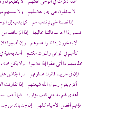
أعفة ذكرت في الوحي عفتهم لا ينطبعون ولا
لا يبخلون على جار بفضلهم ولا يمسهم م
إذا نصبنا لحي لم ندب لهم كما يدب إلى الو
نسمو إذا الحرب نالتنا مخالبها إذا الزعانف من
لا يفخرون إذا نالوا عدوهم وإن أصيبوا فلا
كأنهم في الوغى والموت مكتنع أسد بحلية في
خذ منهم ما أتى عفوا إذا غضبوا ولا يكن همك ا
فإن في حربهم فاترك عداوتهم شرا يخاض عليه
أكرم بقوم رسول الله شيعتهم إذا تفاوتت الأ
أهدي لهم مدحتي قلب يؤازره فيما أحب لس
فإنهم أفضل الأحياء كلهم إن جد بالناس جد ا