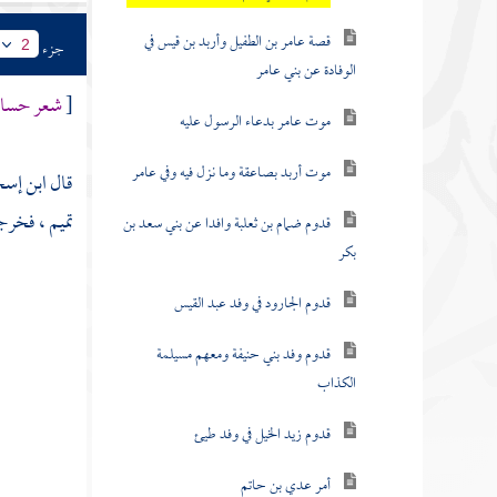
قصة عامر بن الطفيل وأربد بن قيس في
جزء
2
الوفادة عن بني عامر
[
شعر حسان 
موت عامر بدعاء الرسول عليه
موت أربد بصاعقة وما نزل فيه وفي عامر
قال
ابن إس
تميم
، فخرجت
قدوم ضمام بن ثعلبة وافدا عن بني سعد بن
بكر
قدوم الجارود في وفد عبد القيس
قدوم وفد بني حنيفة ومعهم مسيلمة
الكذاب
قدوم زيد الخيل في وفد طيئ
أمر عدي بن حاتم