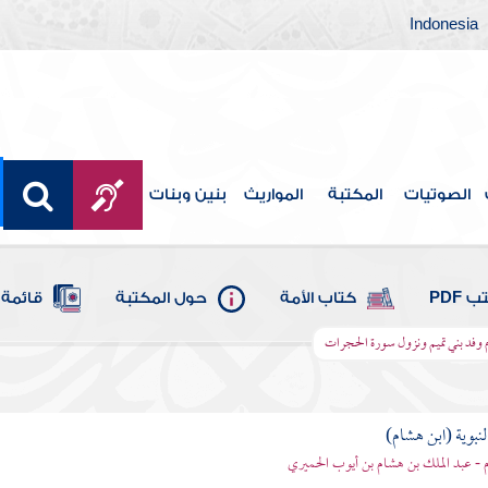
Indonesia
الصوتيات
المكتبة
المواريث
بنين وبنات
 PDF
كتاب الأمة
حول المكتبة
قائمة 
 وفد بني تميم ونزول سورة الحجرات
لنبوية (ابن هشام)
 - عبد الملك بن هشام بن أيوب الحميري