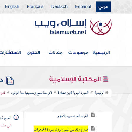
عربي
Español
Deutsch
Français
English
عمرة الرسول من الجعرانة
غزوة تبوك
أمر وفد ثقيف وإسلامها
حج أبي بكر بالناس سنة تسع
الرئيسية
موسوعات
مقالات
الفتوى
الاستشارات
شعر حسان الذي عدد فيه المغازي
المكتبة الإسلامية
كتب
ذكر سنة تسع وتسميتها سنة الوفود
الرئيسية
السيرة النبوية (ابن هشام)
ذكر سنة تسع وتسميتها سنة الوفود
قدوم
نزول سورة الفتح
انقياد العرب وإسلامهم
السيرة ا
ابن هشام
قدوم وفد بني تميم ونزول سورة الحجرات