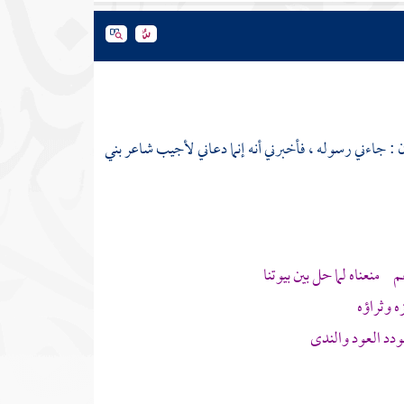
ن
: جاءني رسوله ، فأخبرني أنه إنما دعاني لأجيب شاعر
بني
منعناه لما حل بين بيوتنا
ه وثراؤه
دد العود والندى