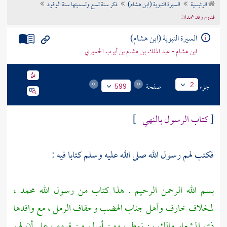
الرئيسية
السيرة النبوية (ابن هشام)
ذكر سنة تسع وتسميتها سنة الوفود
تراجم الأعلام
قدوم وفد همدان
السيرة النبوية (ابن هشام)
ابن هشام - عبد الملك بن هشام بن أيوب الحميري
جزء
صفحة
2
599
[
كتاب الرسول بالنهي
]
فكتب لهم رسول الله صلى الله عليه وسلم كتابا فيه :
بسم الله الرحمن الرحيم . هذا كتاب من رسول الله
محمد
،
لمخلاف خارف وأهل جناب الهضب وحقاف الرمل ، مع وافدها
ذي المشعار مالك بن نمط
، ومن أسلم من قومه ، على أن لهم