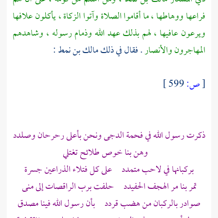
فراعها ووهاطها ، ما أقاموا الصلاة وآتوا الزكاة ، يأكلون علافها
ويرعون عافيها ، لهم بذلك عهد الله وذمام رسوله ، وشاهدهم
المهاجرون
والأنصار
. فقال في ذلك
مالك بن نمط
:
[
ص:
599 ]
ذكرت رسول الله في فحمة الدجى ونحن بأعلى
رحرحان
وصلدد
وهن بنا خوص طلائح تغتلي
بركبانها في لاحب متمدد على كل فتلاء الذراعين جسرة
تمر بنا مر الهجف الحفيدد حلفت برب الراقصات إلى
منى
صوادر بالركبان من هضب
قردد
بأن رسول الله فينا مصدق