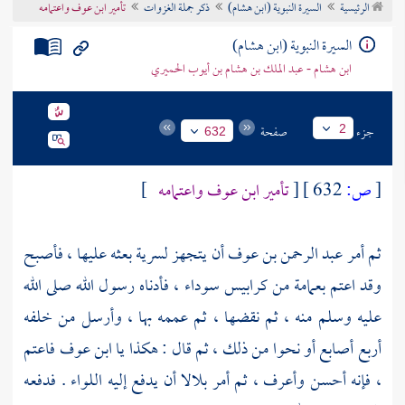
الرئيسية
السيرة النبوية (ابن هشام)
ذكر جملة الغزوات
تأمير ابن عوف واعتمامه
تراجم الأعلام
السيرة النبوية (ابن هشام)
ابن هشام - عبد الملك بن هشام بن أيوب الحميري
جزء
صفحة
2
632
[
ص:
632 ]
[
تأمير
ابن عوف
واعتمامه
]
ثم أمر
عبد الرحمن بن عوف
أن يتجهز لسرية بعثه عليها ، فأصبح
وقد اعتم بعمامة من كرابيس سوداء ، فأدناه رسول الله صلى الله
عليه وسلم منه ، ثم نقضها ، ثم عممه بها ، وأرسل من خلفه
أربع أصابع أو نحوا من ذلك ، ثم قال : هكذا يا
ابن عوف
فاعتم
، فإنه أحسن وأعرف ، ثم أمر
بلالا
أن يدفع إليه اللواء . فدفعه