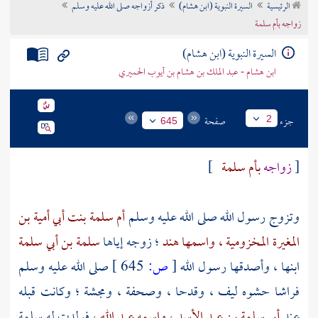
الرئيسية
السيرة النبوية (ابن هشام)
ذكر أزواجه صلى الله عليه وسلم
تراجم الأعلام
زواجه بأم سلمة
السيرة النبوية (ابن هشام)
ابن هشام - عبد الملك بن هشام بن أيوب الحميري
جزء
صفحة
2
645
[
زواجه
بأم سلمة
]
وتزوج رسول الله صلى الله عليه وسلم
أم سلمة بنت أبي أمية بن
المغيرة المخزومية ، واسمها هند
؛ زوجه إياها
سلمة بن أبي سلمة
ابنها ، وأصدقها رسول الله
[
ص:
645 ]
صلى الله عليه وسلم
فراشا حشوه ليف ، وقدحا ، وصحفة ، ومجشة ؛ وكانت قبله
عند
أبي سلمة بن عبد الأسد ، واسمه عبد الله
، فولدت له
سلمة