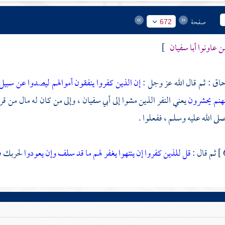
صفحة
672
من عاونوا
أبا سفيان
]
حاق
: ثم قال الله عز وجل :
إن الذين كفروا ينفقون أموالهم ليصدوا عن سبيل
جهنم يحشرون
يعني النفر الذين مشوا إلى
أبي سفيان
، وإلى من كان له مال من
قر
لى الله عليه وسلم ، ففعلوا .
ثم قال :
قل للذين كفروا إن ينتهوا يغفر لهم ما قد سلف وإن يعودوا
لحربك
ف