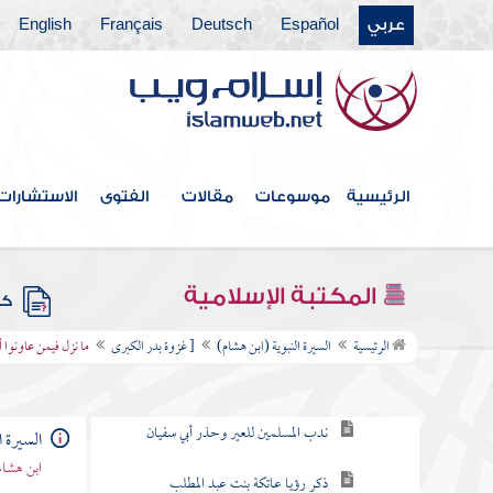
عربي
Español
Deutsch
Français
English
غزوة العشيرة
سرية سعد بن أبي وقاص
غزوة صفوان وهي غزوة بدر الأولى
الرئيسية
موسوعات
مقالات
الفتوى
الاستشارات
سرية عبد الله بن جحش ونزول " يسألونك
عن الشهر الحرام "
المكتبة الإسلامية
كتب
[ غزوة بدر الكبرى
الرئيسية
السيرة النبوية (ابن هشام)
[ غزوة بدر الكبرى
ما نزل فيمن عاونوا أ
عير أبي سفيان
ندب المسلمين للعير وحذر أبي سفيان
السيرة ا
ابن هشام
ذكر رؤيا عاتكة بنت عبد المطلب