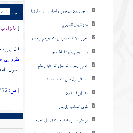
ما جرى بين أبي جهل والعباس بسبب الرؤيا
جزء
1
تجهز قريش للخروج
[
ما نزل في
الحرب بين كنانة وقريش وتحاجزهم يوم بدر
قال
ابن إس
إبليس يغري قريشا بالخروج
كفروا إلى 
خروج رسول الله صلى الله عليه وسلم
رسول الله ص
رايتا الرسول صلى الله عليه وسلم
[
ص:
672 ]
عدد إبل المسلمين
طريق المسلمين إلى بدر
أبو بكر وعمر والمقداد وكلماتهم في الجهاد