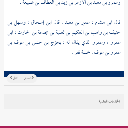
وعمرو بن معبد بن الأزعر بن زيد بن العطاف بن ضبيعة
.
قال
ابن هشام
:
عمير بن معبد
. قال
ابن إسحاق
:
وسهل بن
حنيف بن واهب بن العكيم بن ثعلبة بن مجدعة بن الحارث : ابن
عمرو
،
وعمرو الذي يقال له : بحزج بن حنس بن عوف بن
عمرو بن عوف
. خمسة نفر .
السابق
التالي
الخدمات العلمية