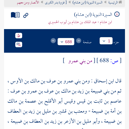
الرئيسية
السيرة النبوية (ابن هشام)
[ غزوة بدر الكبرى
الأنصار ومن معهم
تراجم الأعلام
السيرة النبوية (ابن هشام)
ابن هشام - عبد الملك بن هشام بن أيوب الحميري
جزء
صفحة
1
688
[
ص:
688 ]
[
من
بني عمرو
]
قال
ابن إسحاق
: ومن
بني عمرو بن عوف بن مالك بن الأوس
،
ثم من
بني ضبيعة بن زيد بن مالك بن عوف بن عمرو بن عوف
:
عاصم بن ثابت بن قيس
وقيس أبو الأقلح بن عصمة بن مالك
بن أمة بن ضبيعة
-
ومعتب بن قشير بن مليل بن زيد بن العطاف
بن ضبيعة
،
وأبو مليل بن الأزعر بن زيد بن العطاف بن ضبيعة
،