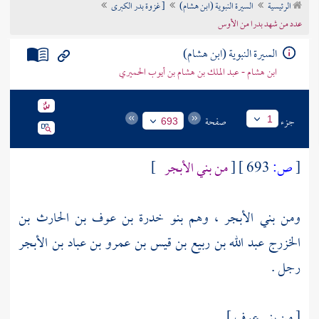
الرئيسية
السيرة النبوية (ابن هشام)
[ غزوة بدر الكبرى
تراجم الأعلام
عدد من شهد بدرا من الأوس
السيرة النبوية (ابن هشام)
ابن هشام - عبد الملك بن هشام بن أيوب الحميري
جزء
صفحة
1
693
[
ص:
693 ]
[
من بني الأبجر
]
ومن
بني الأبجر
، وهم
بنو خدرة بن عوف بن الحارث بن
الخزرج
عبد الله بن ربيع بن قيس بن عمرو بن عباد بن الأبجر
رجل .
[ من
بني عوف
]