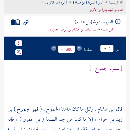
الرئيسية
السيرة النبوية (ابن هشام)
[ غزوة بدر الكبرى
تراجم الأعلام
عدد من شهد بدرا من الأوس
السيرة النبوية (ابن هشام)
ابن هشام - عبد الملك بن هشام بن أيوب الحميري
جزء
صفحة
1
698
[
نسب
الجموح
]
قال
ابن هشام
: وكل ما كان هاهنا الجموح ، ( فهو
الجموح ) بن
زيد بن حرام
، إلا ما كان من جد
الصمة ( بن عمرو
) ، فإنه
الجموح بن حرام
. قال
ابن هشام
:
عمير بن الحارث : ابن لبدة