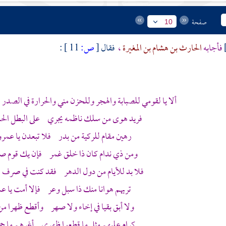
صفحة
10
فأجابه
الحارث بن هشام بن المغيرة
،
فقال
[
ص:
11 ]
:
ألا يا لقومي للصبابة والهجر وللحزن مني والحرارة في الصد
فريد هوى من سلك ناظمه يجري على البطل الحلو 
رهين مقام للركية من
بدر
فلا تبعدن يا
عمرو
ومن ذي ندام كان ذا خلق غمر فإن يك قوم صا
فلا بد للأيام من دول الدهر فقد كنت في صرف 
تريهم هوانا منك ذا سبل وعر فإلا أمت يا عمر
ولا أبق بقيا في إخاء ولا صهر وأقطع ظهرا م
كرام عليهم مثل ما قطعوا ظهري أغرهم ما جم