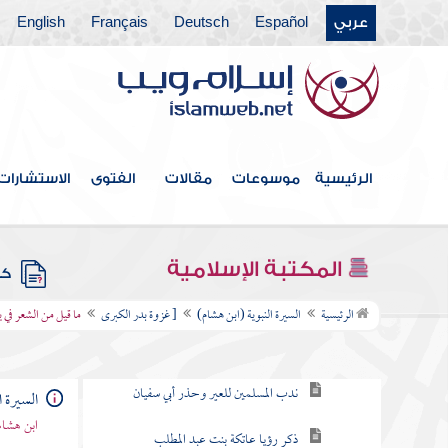
عربي
Español
Deutsch
Français
English
غزوة العشيرة
سرية سعد بن أبي وقاص
غزوة صفوان وهي غزوة بدر الأولى
الرئيسية
موسوعات
مقالات
الفتوى
الاستشارات
سرية عبد الله بن جحش ونزول " يسألونك
عن الشهر الحرام "
المكتبة الإسلامية
كتب
[ غزوة بدر الكبرى
الرئيسية
السيرة النبوية (ابن هشام)
[ غزوة بدر الكبرى
ما قيل من الشعر في ي
عير أبي سفيان
ندب المسلمين للعير وحذر أبي سفيان
السيرة ا
ابن هشام
ذكر رؤيا عاتكة بنت عبد المطلب