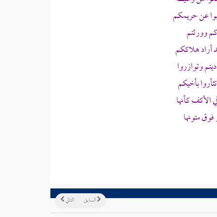
بوا عن حريمكم
كم وورثتم
د أراد هلاككم
تم وتوازروا
ثأروا بأخيكم
الأكف كأنها
فوق متونها
السابق
التالي