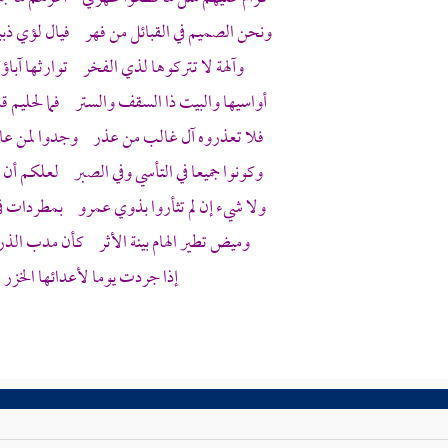
ونحن الصميم في القبائل من
فهر
فيال
لؤي
ذب
وآلهة لا تتركوها لذي الفخر توارثها آباؤ
أواسيها والبيت ذا السقف والستر فما لحليم ق
فلا تعذروه
آل غالب
من عذر وجدوا لمن عادي
وكونوا جميعا في التأسي وفي الصبر لعلكم أن ت
ولا شيء إن لم تثأروا بذوي
عمرو
بمطردات في 
وميض تطير الهام بينة الأثر كأن مدب الذر 
إذا جردت يوما لأعدائها الخزر