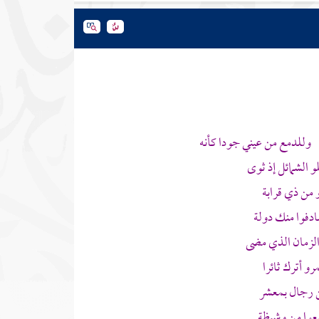
ر وللدمع من عيني جودا كأنه
الشمائل إذ ثوى
من ذي قرابة
دفوا منك دولة
الزمان الذي مضى
و أترك ثائرا
ن رجال بمعشر
عوا من وشيظة