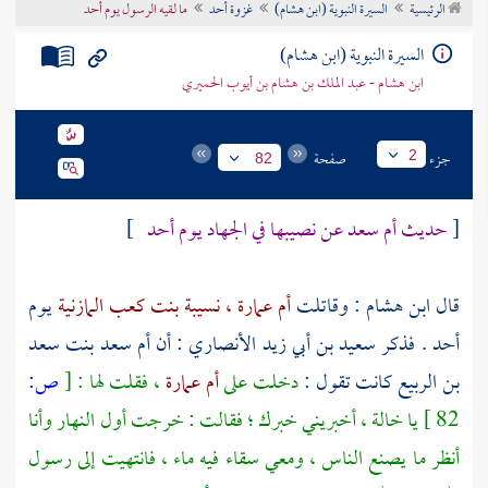
الرئيسية
السيرة النبوية (ابن هشام)
غزوة أحد
ما لقيه الرسول يوم أحد
تراجم الأعلام
السيرة النبوية (ابن هشام)
ابن هشام - عبد الملك بن هشام بن أيوب الحميري
جزء
صفحة
2
82
[
حديث أم سعد عن نصيبها في الجهاد يوم أحد
]
قال
ابن هشام
: وقاتلت
أم عمارة ، نسيبة بنت كعب المازنية
يوم
أحد
. فذكر
سعيد بن أبي زيد الأنصاري
: أن
أم سعد بنت سعد
بن الربيع
كانت تقول :
دخلت على
أم عمارة
، فقلت لها :
[
ص:
82 ]
يا خالة ، أخبريني خبرك ؛ فقالت : خرجت أول النهار وأنا
أنظر ما يصنع الناس ، ومعي سقاء فيه ماء ، فانتهيت إلى رسول