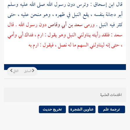
قال
ابن إسحاق
: وترس دون رسول الله صلى الله عليه وسلم
أبو دجانة
بنفسه ، يقع النبل في ظهره ، وهو منحن عليه ، حتى
كثر فيه النبل .
ورمى
سعد بن أبي وقاص
دون رسول الله . قال
سعد
: فلقد رأيته يناولني النبل وهو يقول : ارم ، فداك أبي وأمي
، حتى إنه ليناولني السهم ما له نصل ، فيقول : ارم به
السابق
التالي
الخدمات العلمية
ترجمة علم
عناوين الشجرة
تخريج حديث