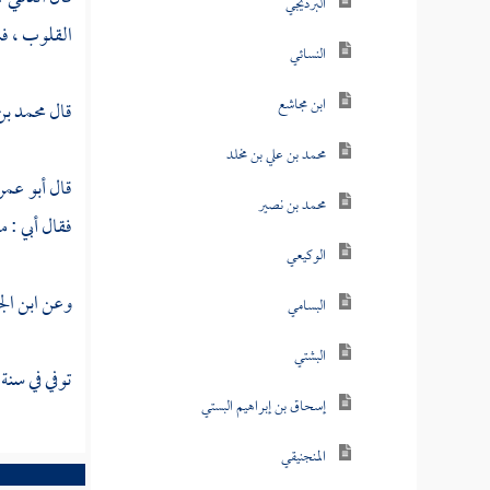
البرديجي
القلوب ، ف
النسائي
ابن مجاشع
قال
محمد بن
محمد بن علي بن مخلد
قال
أبو عم
محمد بن نصير
فقال أبي : م
الوكيعي
وعن
ابن ال
البسامي
البشتي
توفي في سنة
إسحاق بن إبراهيم البستي
المنجنيقي