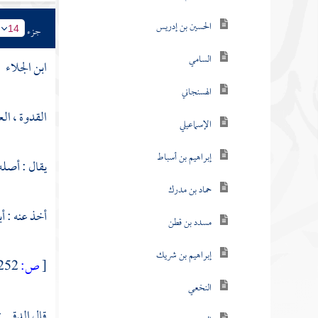
الحسين بن إدريس
جزء
14
السامي
ابن الجلاء
الهسنجاني
القدوة ، الع
الإسماعيلي
إبراهيم بن أسباط
يقال : أصل
حماد بن مدرك
أخذ عنه :
أب
مسدد بن قطن
إبراهيم بن شريك
[
ص:
252 ]
النخعي
قال
الدقي
: