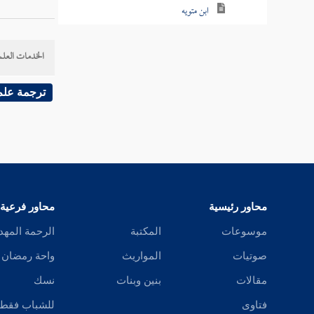
ابن متويه
ابن زنجويه
الخدمات العلم
الرسعني
ترجمة علم
ابن الأخرم
علي بن سعيد
الفرهياني
الوشاء
محاور رئيسية
محاور فرعية
موسوعات
المكتبة
الرحمة المهد
أبو معشر الدارمي
صوتيات
المواريث
واحة رمضان
المطرز
مقالات
بنين وبنات
نسك
طريف
فتاوى
للشباب فقط