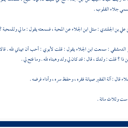
سمي جلاء القلوب .
 علي بن الجلندي
: سئل
ابن الجلاء
عن المحبة ، فسمعته يقول : ما لي وللمحبة ؟ أن
ر الدمشقي
: سمعت
ابن الجلاء
يقول : قلت لأبوي : أحب أن تهباني لله . قا
ن ذا ؟ قلت : ولدك ، قال : قد كان لي ولد وهبناه لله . وما فتح لي .
جلاء
قال : آلة الفقير صيانة فقره ، وحفظ سره ، وأداء فرضه .
 ست وثلاث مائة .