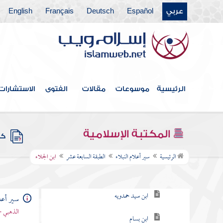
عربي
Español
Deutsch
Français
English
الطبقة الحادية عشرة
الطبقة الثانية عشرة
الطبقة الثالثة عشر
الطبقة الرابعة عشر
الرئيسية
موسوعات
مقالات
الفتوى
الاستشارات
الطبقة الخامسة عشر
الطبقة السادسة عشرة
المكتبة الإسلامية
كتب
الطبقة السابعة عشر
الرئيسية
سير أعلام النبلاء
الطبقة السابعة عشر
ابن الجلاء
الفريابي
ابن سيد حمدويه
سير أعلا
الذهبي -
ابن بسام