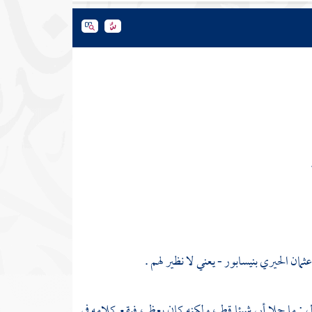
عثمان الحيري
بنيسابور
- يعني لا نظير لهم .
 : ما جلا أبي شيئا قط ، ولكنه كان يعظ ، فيقع كلامه في