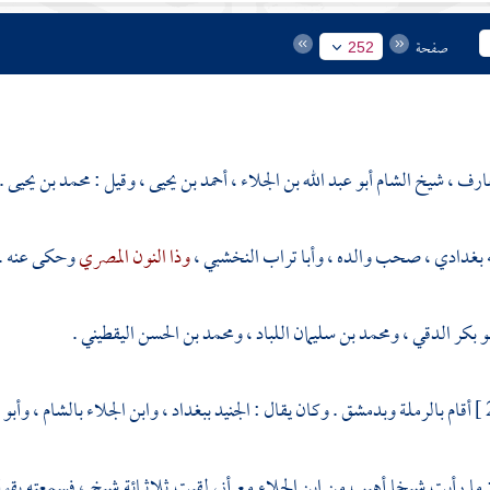
صفحة
252
ارف ، شيخ الشام أبو عبد الله بن الجلاء ، أحمد بن يحيى ، وقيل : محمد بن يحيى .
ه بغدادي ، صحب والده ،
وأبا تراب النخشبي
،
وذا النون المصري
وحكى عنه .
و بكر الدقي
،
ومحمد بن سليمان اللباد
،
ومحمد بن الحسن اليقطيني
.
أقام
بالرملة
وبدمشق
. وكان يقال :
الجنيد
ببغداد
،
وابن الجلاء
بالشام
،
وأبو 
 ما رأيت شيخا أهيب من
ابن الجلاء
مع أني لقيت ثلاثمائة شيخ ، فسمعته يقول