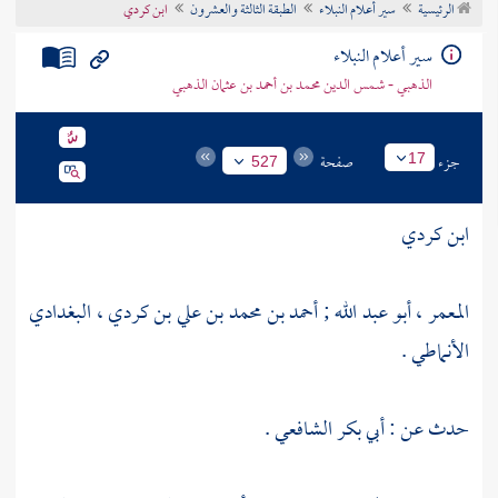
الرئيسية
سير أعلام النبلاء
الطبقة الثالثة والعشرون
ابن كردي
تراجم الأعلام
سير أعلام النبلاء
الذهبي - شمس الدين محمد بن أحمد بن عثمان الذهبي
جزء
صفحة
17
527
ابن كردي
المعمر ، أبو عبد الله ; أحمد بن محمد بن علي بن كردي ، البغدادي
الأنماطي .
حدث عن :
أبي بكر الشافعي
.