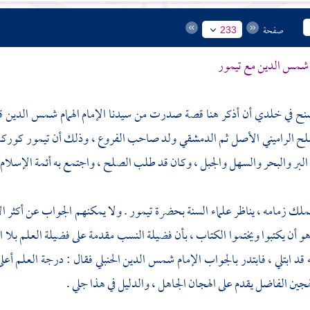
صفحة
233
شمس الدين
مع
تيمور
نح في خلدي أن أذكر هنا قصة صدرت من سيدنا الإمام الهمام شمس الدين 
لح الراميني
الأصل ثم الدمشقي ولد صاحب الفروع ، وذلك أن
تيمور
كوركان
لبر والبحر والسهل والجبل ، وكان قد طلب الصلح ، واجتمع به أئمة الإسلام
لك زمامه ، يناظر علماء السنة بحضرة
تيمور
. ولا يمكنهم الجواب عن أكثر ال
 أن يكتبوا ويختموا الكتاب ، بأن فضيلة النسب مقدمة على فضيلة العلم بلا 
قد ابتلي ، فابتدر بالجواب الإمام
شمس الدين الحنبلي
فقال : درجة العلم أعل
هجين الفاضل يقدم على الهجان الجاهل ، والدليل في هذا جلي .