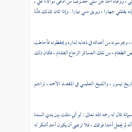
ي ، ووعاه أحد عن سني خصوصا من ادعى موالاة علي ،
إنه يقتلني جهارا ، ويريق دمي نهارا . وإذا كان كذلك فأنا
، ويحرسونه من أعدائه في ذهابه لداره ويحفظونه فأحاطت
عض الطغام ، من تلك العساكر الرعاع الغشام ، فكان ذلك
اريخ
تيمور
، والشيخ
العليمي
في المقصد الأحمد ، تراجم
ائة قال له رحمه الله تعالى : لو أني مثلت بين يدي السدة
 أنه لم يجعل أحدا فوقك ، فلا ترضى أن يكون أحد أشكر له