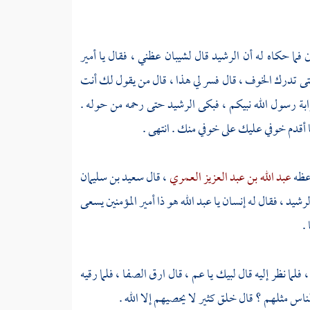
 فما حكاه له أن
الرشيد
قال
لشيبان
عظني ، فقال يا أمير
تدرك الخوف ، قال فسر لي هذا ، قال من يقول لك أنت
بة رسول الله نبيكم ، فبكى
الرشيد
حتى رحمه من حوله .
أقدم خوفي عليك على خوفي منك . انتهى .
ظه
عبد الله بن عبد العزيز العمري
، قال
سعيد بن سليمان
لرشيد
، فقال له إنسان يا
عبد الله
هو ذا أمير المؤمنين يسعى
.
، فلما نظر إليه قال لبيك يا عم ، قال ارق
الصفا
، فلما رقيه
اس مثلهم ؟ قال خلق كثير لا يحصيهم إلا الله .