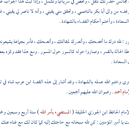
مجالس حضرتك تنقل ، وتخص في سريانها وتشمل ، وإذا ثبت هذا الجواب عن
فضه من والى
أبا بكر
بالناصبي ، وتحقق مني يقيني ، وأنه لا ناصر لي يقيني ، ف
السعادة ، وأختم أحكام القضاء بالشهادة .
ور
: لله درك ما أفصحك ، وأنصرك لمقالتك ، وأنصحك ، فأمر بجماعة يشيعونه 
اطة الهالة بالقمر ، وصاروا حوله كالسور حول المسور . ومع هذا فقد وكزه ب
السعادة .
ى وختم الله عمله بالشهادة ، وقد أشار إلى هذه القصة
ابن عرب شاه
في ت
مام أحمد
. رضوان الله عليهم أجمعين .
إمام الحافظ
ابن الجوزي
الخليفة (
المستضيء بأمر الله
) سنة أربع وسبعين وخمسم
ت يا أمير المؤمنين : كن لله سبحانه مع حاجتك إليه كما كان لك مع غناه عنك