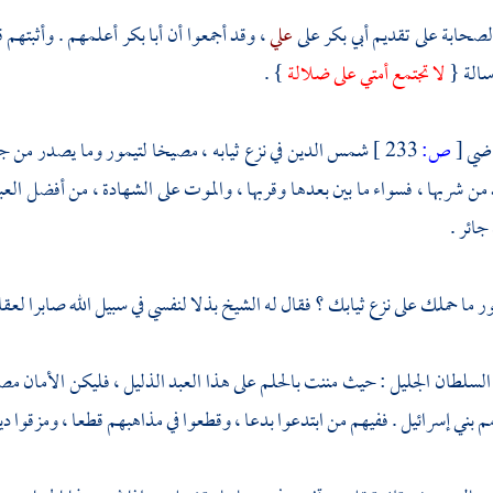
الصحابة على تقديم
أبي بكر
على
علي
، وقد أجمعوا أن
أبا بكر
أعلمهم . وأثبتهم ق
الة {
لا تجتمع أمتي على ضلالة
} .
اضي
[
ص:
233 ]
شمس الدين
في نزع ثيابه ، مصيخا
لتيمور
وما يصدر من جوا
 من شربها ، فسواء ما بين بعدها وقربها ، والموت على الشهادة ، من أفضل العبا
ائر .
ور
ما حملك على نزع ثيابك ؟ فقال له الشيخ بذلا لنفسي في سبيل الله صابرا لعق
ا السلطان الجليل : حيث مننت بالحلم على هذا العبد الذليل ، فليكن الأمان
مم
بني إسرائيل
. ففيهم من ابتدعوا بدعا ، وقطعوا في مذاهبهم قطعا ، ومزقوا دين