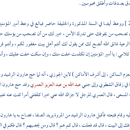
ق بصدقات وأطلق محبوسين .
ووعظ أيضا في السنة المذكورة والخليفة حاضر فبالغ في وعظ أمير المؤمنين
أن تصحب من يخوفك حتى تدرك الأمن ، خير لك من أن تصحب من يؤمنك حتى 
رعية فاتق الله أنصح لك ممن يقول لك أنتم أهل بيت مغفور لكم ، وأنتم قرا
كلامي : يا أمير المؤمنين إن تكلمت خفت منك ، وإن سكت خفت عليك ، وأنا 
العزم الساكن ، إلى أشرف الأماكن )
لابن الجوزي
، أنه لما حج
هارون الرشيد
وع
في
زقاق الشطوي
وإلى جنبي
عبد الله بن عبد العزيز العمري
وقد حج
هارون ا
 المسعى ، قال
العمري
للرجل لا جزاك الله عني خيرا كلفتني أمرا كنت عنه غنيا 
ه وقام فتبعته فأقبل
هارون الرشيد
من
المروة
يريد
الصفا
، فصاح به يا
هارون
فك إلى
البيت
، قال قد فعلت ، قال كم هم ؟ قال ومن يحصيهم ؟ قال فكم في الن