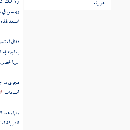
ولا شك أن 
عورته
ويسمى في ر
أستعد لهذه 
مطلب في هجر من يدعو لأمر مضل
فقال له
تيم
مطلب في حظر انتفاء التسليم فوق
ثلاثة
به الجند إح
سببا لحصول 
مطلب هل يزول الهجر المحرم
بالسلام
فجرى ما جر
أصحاب
الإ
مطلب في فضل بدء السلام ورده وأنه من أسماء
الله الحسنى
ولما وعظ ال
مطلب في ذكر طرف من مناقب
الشريفة لقل
سيدنا الإمام أحمد